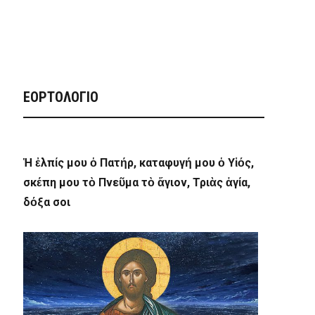
ΕΟΡΤΟΛΟΓΙΟ
Ἡ ἐλπίς μου ὁ Πατήρ, καταφυγή μου ὁ Υἱός,
σκέπη μου τὸ Πνεῦμα τὸ ἅγιον, Τριὰς ἁγία,
δόξα σοι