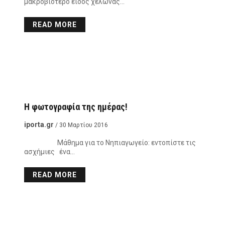
μακροβιότερο είδος χελώνας…
READ MORE
Η φωτογραφία της ημέρας!
iporta.gr
/ 30 Μαρτίου 2016
Μάθημα για το Νηπιαγωγείο: εντοπίστε τις
ασχήμιες ένα…
READ MORE