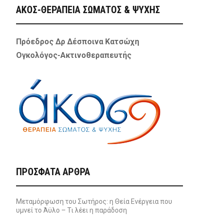
ΑΚΟΣ-ΘΕΡΑΠΕΙΑ ΣΩΜΑΤΟΣ & ΨΥΧΗΣ
Πρόεδρος Δρ Δέσποινα Κατσώχη
Ογκολόγος-Ακτινοθεραπευτής
ΠΡΌΣΦΑΤΑ ΆΡΘΡΑ
Μεταμόρφωση του Σωτήρος: η Θεία Ενέργεια που
υμνεί το Άϋλο – Τι λέει η παράδοση