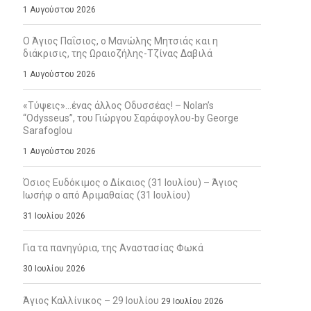
1 Αυγούστου 2026
Ο Άγιος Παΐσιος, ο Μανώλης Μητσιάς και η
διάκρισις, της Ωραιοζήλης-Τζίνας Δαβιλά
1 Αυγούστου 2026
«Τύψεις»…ένας άλλος Οδυσσέας! – Nolan’s
“Odysseus”, του Γιώργου Σαράφογλου-by George
Sarafoglou
1 Αυγούστου 2026
Όσιος Ευδόκιμος ο Δίκαιος (31 Ιουλίου) – Άγιος
Ιωσήφ ο από Αριμαθαίας (31 Ιουλίου)
31 Ιουλίου 2026
Για τα πανηγύρια, της Αναστασίας Φωκά
30 Ιουλίου 2026
Άγιος Καλλίνικος – 29 Ιουλίου
29 Ιουλίου 2026