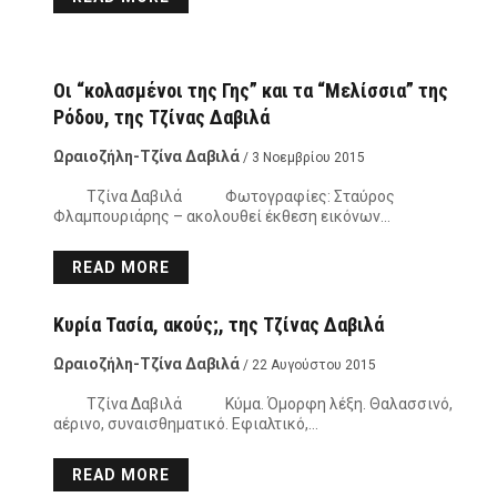
Οι “κολασμένοι της Γης” και τα “Μελίσσια” της
Ρόδου, της Τζίνας Δαβιλά
Ωραιοζήλη-Τζίνα Δαβιλά
/ 3 Νοεμβρίου 2015
Τζίνα Δαβιλά Φωτογραφίες: Σταύρος
Φλαμπουριάρης – ακολουθεί έκθεση εικόνων…
READ MORE
Κυρία Τασία, ακούς;, της Τζίνας Δαβιλά
Ωραιοζήλη-Τζίνα Δαβιλά
/ 22 Αυγούστου 2015
Τζίνα Δαβιλά Κύμα. Όμορφη λέξη. Θαλασσινό,
αέρινο, συναισθηματικό. Εφιαλτικό,…
READ MORE