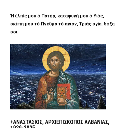
Ἡ ἐλπίς μου ὁ Πατήρ, καταφυγή μου ὁ Υἱός,
σκέπη μου τὸ Πνεῦμα τὸ ἅγιον, Τριὰς ἁγία, δόξα
σοι
+ΑΝΑΣΤΆΣΙΟΣ, ΑΡΧΙΕΠΊΣΚΟΠΟΣ ΑΛΒΑΝΊΑΣ,
1929-2025