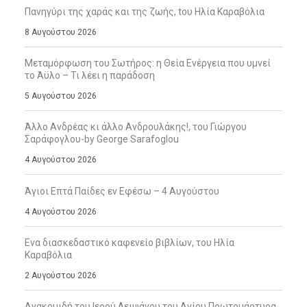
Πανηγύρι της χαράς και της ζωής, tου Ηλία Καραβόλια
8 Αυγούστου 2026
Μεταμόρφωση του Σωτήρος: η Θεία Ενέργεια που υμνεί
το Άϋλο – Τι λέει η παράδοση
5 Αυγούστου 2026
Άλλο Ανδρέας κι άλλο Ανδρουλάκης!, του Γιώργου
Σαράφογλου-by George Sarafoglou
4 Αυγούστου 2026
Άγιοι Επτά Παίδες εν Εφέσω – 4 Αυγούστου
4 Αυγούστου 2026
Ενα διασκεδαστικό καφενείο βιβλίων, του Ηλία
Καραβόλια
2 Αυγούστου 2026
Ανακομιδή του Ιερού Λειψάνου του Αγίου Πρωτομάρτυρα