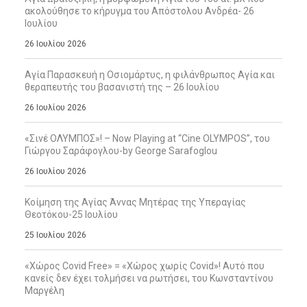
ακολούθησε το κήρυγμα του Απόστολου Ανδρέα- 26
Ιουλίου
26 Ιουλίου 2026
Αγία Παρασκευή η Οσιομάρτυς, η φιλάνθρωπος Αγία και
θεραπευτής του βασανιστή της – 26 Ιουλίου
26 Ιουλίου 2026
«Σινέ ΟΛΥΜΠΟΣ»! – Now Playing at “Cine OLYMPOS”, του
Γιώργου Σαράφογλου-by George Sarafoglou
26 Ιουλίου 2026
Κοίμηση της Αγίας Άννας Μητέρας της Υπεραγίας
Θεοτόκου-25 Ιουλίου
25 Ιουλίου 2026
«Χώρος Covid Free» = «Χώρος χωρίς Covid»! Αυτό που
κανείς δεν έχει τολμήσει να ρωτήσει, του Κωνσταντίνου
Μαργέλη