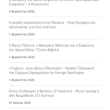
Στεφάνου – 2 Αυγούστου
2 Αυγούστου 2026
Η μεγάλη παράκληση στην Παναγία – Πηγή δύναμης και
προστασίας για τους πιστούς
1 Αυγούστου 2026
Ο Άγιος Παΐσιος, ο Μανώλης Μητσιάς και η διάκρισις,
της Ωραιοζήλης-Τζίνας Δαβιλά
1 Αυγούστου 2026
«Τύψεις»…ένας άλλος Οδυσσέας! – Nolan’s “Odysseus”,
του Γιώργου Σαράφογλου-by George Sarafoglou
1 Αυγούστου 2026
Όσιος Ευδόκιμος ο Δίκαιος (31 Ιουλίου) – Άγιος Ιωσήφ ο
από Αριμαθαίας (31 Ιουλίου)
31 Ιουλίου 2026