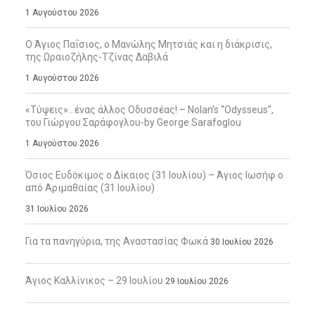
1 Αυγούστου 2026
Ο Άγιος Παΐσιος, ο Μανώλης Μητσιάς και η διάκρισις,
της Ωραιοζήλης-Τζίνας Δαβιλά
1 Αυγούστου 2026
«Τύψεις»…ένας άλλος Οδυσσέας! – Nolan’s “Odysseus”,
του Γιώργου Σαράφογλου-by George Sarafoglou
1 Αυγούστου 2026
Όσιος Ευδόκιμος ο Δίκαιος (31 Ιουλίου) – Άγιος Ιωσήφ ο
από Αριμαθαίας (31 Ιουλίου)
31 Ιουλίου 2026
Για τα πανηγύρια, της Αναστασίας Φωκά
30 Ιουλίου 2026
Άγιος Καλλίνικος – 29 Ιουλίου
29 Ιουλίου 2026