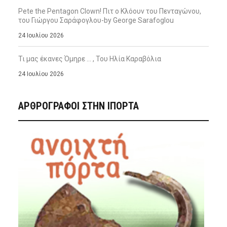
Pete the Pentagon Clown! Πιτ ο Κλόουν του Πενταγώνου,
του Γιώργου Σαράφογλου-by George Sarafoglou
24 Ιουλίου 2026
Τι μας έκανες Όμηρε … , Του Ηλία Καραβόλια
24 Ιουλίου 2026
ΑΡΘΡΟΓΡΑΦΟΙ ΣΤΗΝ IΠΟΡΤΑ