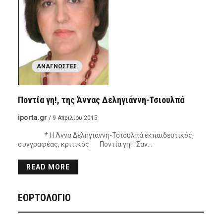
ΑΝΑΓΝΏΣΤΕΣ
Ποντία γη!, της Άννας Δεληγιάννη-Τσιουλπά
iporta.gr
/ 9 Απριλίου 2015
* Η Άννα Δεληγιάννη-Τσιουλπά εκπαιδευτικός,
συγγραφέας, κριτικός Ποντία γη! Σαν…
READ MORE
ΕΟΡΤΟΛΟΓΙΟ