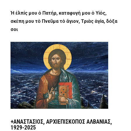
Ἡ ἐλπίς μου ὁ Πατήρ, καταφυγή μου ὁ Υἱός,
σκέπη μου τὸ Πνεῦμα τὸ ἅγιον, Τριὰς ἁγία, δόξα
σοι
+ΑΝΑΣΤΆΣΙΟΣ, ΑΡΧΙΕΠΊΣΚΟΠΟΣ ΑΛΒΑΝΊΑΣ,
1929-2025