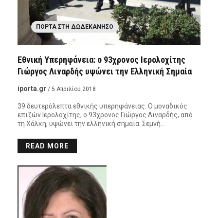
ΠΌΡΤΑ ΣΤΗ ΔΩΔΕΚΆΝΗΣΟ
Εθνική Υπερηφάνεια: ο 93χρονος Ιερολοχίτης
Γιώργος Λιναρδής υψώνει την Ελληνική Σημαία
iporta.gr
/ 5 Απριλίου 2018
39 δευτερόλεπτα εθνικής υπερηφάνειας: O μοναδικός
επιζών Ιερολοχίτης, ο 93χρονος Γιώργος Λιναρδής, από
τη Χάλκη, υψώνει την ελληνική σημαία. Σεμνή…
READ MORE