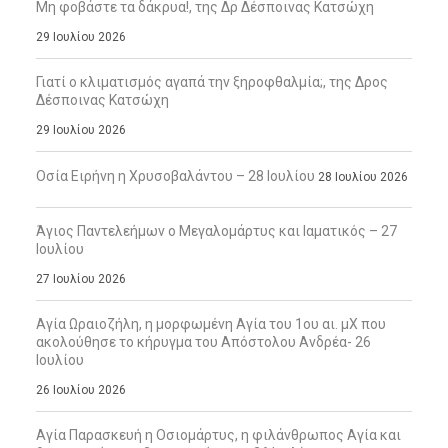
Μη φοβάστε τα δάκρυα!, της Δρ Δέσποινας Κατσώχη
29 Ιουλίου 2026
Γιατί ο κλιματισμός αγαπά την ξηροφθαλμία;, της Δρος
Δέσποινας Κατσώχη
29 Ιουλίου 2026
Οσία Ειρήνη η Χρυσοβαλάντου – 28 Ιουλίου
28 Ιουλίου 2026
Άγιος Παντελεήμων ο Μεγαλομάρτυς και Ιαματικός – 27
Ιουλίου
27 Ιουλίου 2026
Αγία Ωραιοζήλη, η μορφωμένη Αγία του 1ου αι. μΧ που
ακολούθησε το κήρυγμα του Απόστολου Ανδρέα- 26
Ιουλίου
26 Ιουλίου 2026
Αγία Παρασκευή η Οσιομάρτυς, η φιλάνθρωπος Αγία και