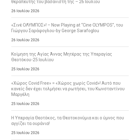
θεραπευτής του βασανιστή της – 26 Ιουλίου
26 Ιουλίου 2026
«Σινέ ΟΛΥΜΠΟΣ»! – Now Playing at “Cine OLYMPOS”, του
Γιώργου Σαράφογλου-by George Sarafoglou
26 Ιουλίου 2026
Κοίμηση της Αγίας Άννας Μητέρας της Υπεραγίας
Θεοτόκου-25 Ιουλίου
25 Ιουλίου 2026
«Χώρος Covid Free» = «Χώρος χωρίς Covid»! Αυτό που
κανείς δεν έχει τολμήσει να ρωτήσει, του Κωνσταντίνου
Μαργέλη
25 Ιουλίου 2026
Η Υπεραγία Θεοτόκος, τα Θεοτοκονύμια και ο ύμνος που
αγγίζει τα ουράνια!
25 Ιουλίου 2026