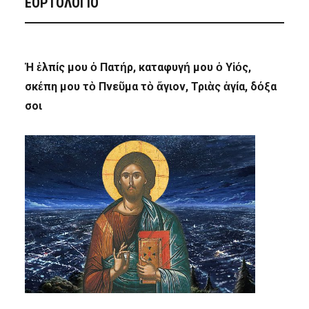
ΕΟΡΤΟΛΟΓΙΟ
Ἡ ἐλπίς μου ὁ Πατήρ, καταφυγή μου ὁ Υἱός,
σκέπη μου τὸ Πνεῦμα τὸ ἅγιον, Τριὰς ἁγία, δόξα
σοι