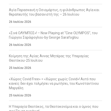
Αγία Παρασκευή η Οσιομάρτυς, η φιλάνθρωπος Αγία και
θεραπευτής του βασανιστή της – 26 Ιουλίου
26 Ιουλίου 2026
«Σινέ ΟΛΥΜΠΟΣ»! – Now Playing at “Cine OLYMPOS”, του
Γιώργου Σαράφογλου-by George Sarafoglou
26 Ιουλίου 2026
Κοίμηση της Αγίας Άννας Μητέρας της Υπεραγίας
Θεοτόκου-25 Ιουλίου
25 Ιουλίου 2026
«Χώρος Covid Free» = «Χώρος χωρίς Covid»! Αυτό που
κανείς δεν έχει τολμήσει να ρωτήσει, του Κωνσταντίνου
Μαργέλη
25 Ιουλίου 2026
Η Υπεραγία Θεοτόκος, τα Θεοτοκονύμια και ο ύμνος που