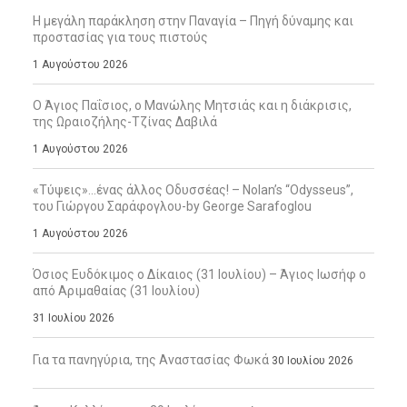
Η μεγάλη παράκληση στην Παναγία – Πηγή δύναμης και
προστασίας για τους πιστούς
1 Αυγούστου 2026
Ο Άγιος Παΐσιος, ο Μανώλης Μητσιάς και η διάκρισις,
της Ωραιοζήλης-Τζίνας Δαβιλά
1 Αυγούστου 2026
«Τύψεις»…ένας άλλος Οδυσσέας! – Nolan’s “Odysseus”,
του Γιώργου Σαράφογλου-by George Sarafoglou
1 Αυγούστου 2026
Όσιος Ευδόκιμος ο Δίκαιος (31 Ιουλίου) – Άγιος Ιωσήφ ο
από Αριμαθαίας (31 Ιουλίου)
31 Ιουλίου 2026
Για τα πανηγύρια, της Αναστασίας Φωκά
30 Ιουλίου 2026