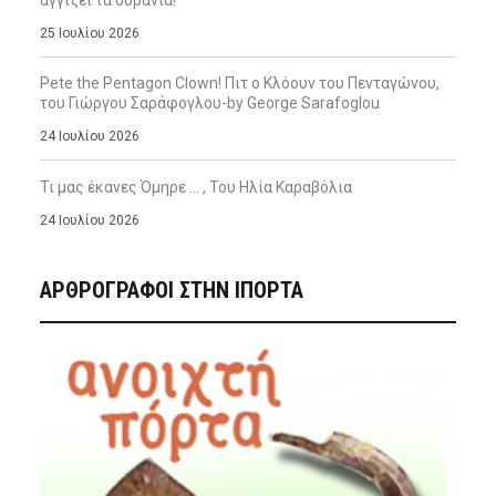
αγγίζει τα ουράνια!
25 Ιουλίου 2026
Pete the Pentagon Clown! Πιτ ο Κλόουν του Πενταγώνου,
του Γιώργου Σαράφογλου-by George Sarafoglou
24 Ιουλίου 2026
Τι μας έκανες Όμηρε … , Του Ηλία Καραβόλια
24 Ιουλίου 2026
ΑΡΘΡΟΓΡΑΦΟΙ ΣΤΗΝ IΠΟΡΤΑ