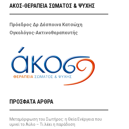
ΑΚΟΣ-ΘΕΡΑΠΕΙΑ ΣΩΜΑΤΟΣ & ΨΥΧΗΣ
Πρόεδρος Δρ Δέσποινα Κατσώχη
Ογκολόγος-Ακτινοθεραπευτής
ΠΡΌΣΦΑΤΑ ΆΡΘΡΑ
Μεταμόρφωση του Σωτήρος: η Θεία Ενέργεια που
υμνεί το Άϋλο – Τι λέει η παράδοση