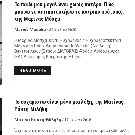
Το παιδί μου μεγαλώνει χωρίς πατέρα. Πώς
μπορώ να αντικαταστήσω το πατρικό πρότυπο;,
της Μαρίνας Μόσχα
Marina Moscha
/ 30 Ιουλίου 2020
Η Μαρίνα Μόσχα είναι Ψυχολόγος / Ψυχοθεραπεύτρια
Μόνο στη Ρόδο: Αποστόλου Παύλου 50 (Ανάληψη)-
Βενετοκλέων (Στάδιο ΔΙΑΓΟΡΑΣ)-Ρόδου-Λίνδου (ύψος
ΙΚΑ)-Λεωφόρος Κρεμαστής – Πηγές…
READ MORE
To ευχαριστώ είναι μόνο μια λέξη, της Ματίνας
Ράπτη-Μιλήλη
Ματίνα Ράπτη-Μιληλή
/ 17 Ιουνίου 2018
Όχι πως ήταν και υψίστης σημασίας, το να προστεθεί άλλη