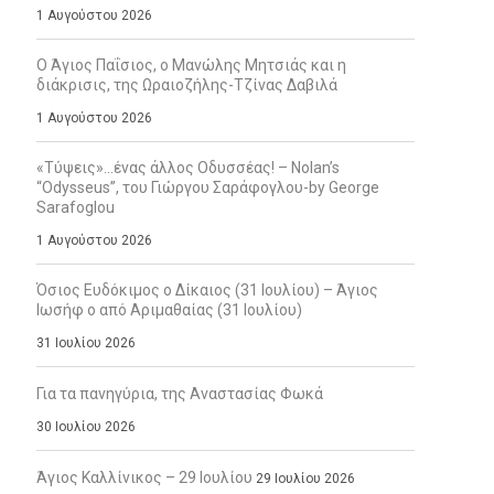
1 Αυγούστου 2026
Ο Άγιος Παΐσιος, ο Μανώλης Μητσιάς και η
διάκρισις, της Ωραιοζήλης-Τζίνας Δαβιλά
1 Αυγούστου 2026
«Τύψεις»…ένας άλλος Οδυσσέας! – Nolan’s
“Odysseus”, του Γιώργου Σαράφογλου-by George
Sarafoglou
1 Αυγούστου 2026
Όσιος Ευδόκιμος ο Δίκαιος (31 Ιουλίου) – Άγιος
Ιωσήφ ο από Αριμαθαίας (31 Ιουλίου)
31 Ιουλίου 2026
Για τα πανηγύρια, της Αναστασίας Φωκά
30 Ιουλίου 2026
Άγιος Καλλίνικος – 29 Ιουλίου
29 Ιουλίου 2026