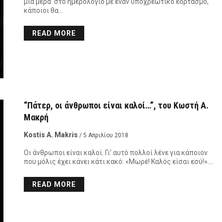
μιά μέρα στο ημερολόγιο με έναν υποχρεωτικό εορτασμό,
κάποιοι θα…
READ MORE
“Πάτερ, οι άνθρωποι είναι καλοί…”, του Κωστή Α.
Μακρή
Kostis A. Makris
/ 5 Απριλίου 2018
Οι άνθρωποι είναι καλοί. Γι’ αυτό πολλοί λένε για κάποιον
που μόλις έχει κάνει κάτι κακό: «Μωρέ! Καλός είσαι εσύ!»….
READ MORE