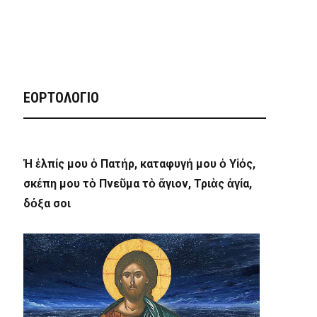
ΕΟΡΤΟΛΟΓΙΟ
Ἡ ἐλπίς μου ὁ Πατήρ, καταφυγή μου ὁ Υἱός,
σκέπη μου τὸ Πνεῦμα τὸ ἅγιον, Τριὰς ἁγία,
δόξα σοι