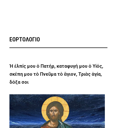
ΕΟΡΤΟΛΟΓΙΟ
Ἡ ἐλπίς μου ὁ Πατήρ, καταφυγή μου ὁ Υἱός,
σκέπη μου τὸ Πνεῦμα τὸ ἅγιον, Τριὰς ἁγία,
δόξα σοι