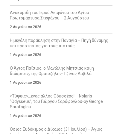
Ανακομιδή του Ιερού Λειψάνου του Αγίου
Πρωτομάρτυρα Στεφάνου – 2 Αυγούστου
2 Αυγούστου 2026
Η μεγάλη παράκληση στην Παναγία – Πηγή δύναμης
και προστασίας για τους πιστούς
1 Αυγούστου 2026
Ο Άγιος Παΐσιος, ο Μανώλης Μητσιάς και η
διάκρισις, της Ωραιοζήλης-Τζίνας Δαβιλά
1 Αυγούστου 2026
«Τύψεις»…ένας άλλος Οδυσσέας! – Nolan’s
“Odysseus”, του Γιώργου Σαράφογλου-by George
Sarafoglou
1 Αυγούστου 2026
Όσιος Ευδόκιμος ο Δίκαιος (31 Ιουλίου) – Άγιος