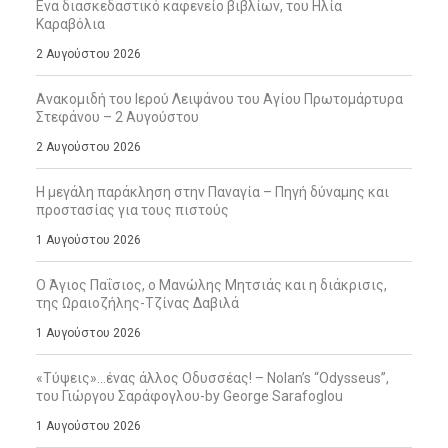
Ενα διασκεδαστικό καφενείο βιβλίων, του Ηλία
Καραβόλια
2 Αυγούστου 2026
Ανακομιδή του Ιερού Λειψάνου του Αγίου Πρωτομάρτυρα
Στεφάνου – 2 Αυγούστου
2 Αυγούστου 2026
Η μεγάλη παράκληση στην Παναγία – Πηγή δύναμης και
προστασίας για τους πιστούς
1 Αυγούστου 2026
Ο Άγιος Παΐσιος, ο Μανώλης Μητσιάς και η διάκρισις,
της Ωραιοζήλης-Τζίνας Δαβιλά
1 Αυγούστου 2026
«Τύψεις»…ένας άλλος Οδυσσέας! – Nolan’s “Odysseus”,
του Γιώργου Σαράφογλου-by George Sarafoglou
1 Αυγούστου 2026