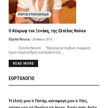
ΠΌΡΤΑ ΣΤΗΝ ΕΛΠΊΔΑ
Ο Κέκρωψ του Ξενάκη, της Ελπίδας Νούσα
Elpida Nousa
/ 29 Μαΐου 2015
Ελπίδα Νούσα “Κέκροψ αὐτόχθων, συμφυὲς
ἔχων σῶμα ἀνδρὸς καὶ δράκοντος,…
READ MORE
ΕΟΡΤΟΛΟΓΙΟ
Ἡ ἐλπίς μου ὁ Πατήρ, καταφυγή μου ὁ Υἱός,
σκέπη μου τὸ Πνεῦμα τὸ ἅγιον, Τριὰς ἁγία, δόξα