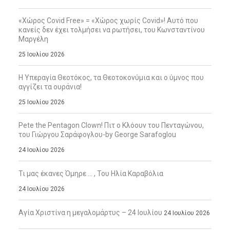
«Χώρος Covid Free» = «Χώρος χωρίς Covid»! Αυτό που
κανείς δεν έχει τολμήσει να ρωτήσει, του Κωνσταντίνου
Μαργέλη
25 Ιουλίου 2026
Η Υπεραγία Θεοτόκος, τα Θεοτοκονύμια και ο ύμνος που
αγγίζει τα ουράνια!
25 Ιουλίου 2026
Pete the Pentagon Clown! Πιτ ο Κλόουν του Πενταγώνου,
του Γιώργου Σαράφογλου-by George Sarafoglou
24 Ιουλίου 2026
Τι μας έκανες Όμηρε … , Του Ηλία Καραβόλια
24 Ιουλίου 2026
Αγία Χριστίνα η μεγαλομάρτυς – 24 Ιουλίου
24 Ιουλίου 2026