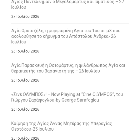
Άγιος Παντελεήμων ο Μεγαλομάρτυς και Ιαματικός – 27
Ιουλίου
27 Ιουλίου 2026
Αγία Ωραιοζήλη, η μορφωμένη Αγία του 1ου αι. μΧ που
ακολούθησε το κήρυγμα του Απόστολου Ανδρέα- 26
Ιουλίου
26 Ιουλίου 2026
Αγία Παρασκευή η Οσιομάρτυς, η φιλάνθρωπος Αγία και
θεραπευτής του βασανιστή της – 26 Ιουλίου
26 Ιουλίου 2026
«Σινέ ΟΛΥΜΠΟΣ»! – Now Playing at “Cine OLYMPOS”, του
Γιώργου Σαράφογλου-by George Sarafoglou
26 Ιουλίου 2026
Κοίμηση της Αγίας Άννας Μητέρας της Υπεραγίας
Θεοτόκου-25 Ιουλίου
25 Ιουλίου 2026