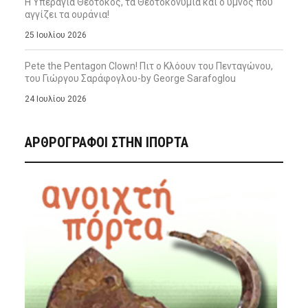
Η Υπεραγία Θεοτόκος, τα Θεοτοκονύμια και ο ύμνος που
αγγίζει τα ουράνια!
25 Ιουλίου 2026
Pete the Pentagon Clown! Πιτ ο Κλόουν του Πενταγώνου,
του Γιώργου Σαράφογλου-by George Sarafoglou
24 Ιουλίου 2026
ΑΡΘΡΟΓΡΑΦΟΙ ΣΤΗΝ IΠΟΡΤΑ