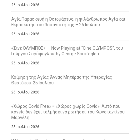
26 Ιουλίου 2026
Αγία Παρασκευή η Οσιομάρτυς, η φιλάνθρωπος Αγία και
θεραπευτής του βασανιστή της – 26 Ιουλίου
26 Ιουλίου 2026
«Σινέ ΟΛΥΜΠΟΣ»! – Now Playing at “Cine OLYMPOS”, του
Γιώργου Σαράφογλου-by George Sarafoglou
26 Ιουλίου 2026
Κοίμηση της Αγίας Άννας Μητέρας της Υπεραγίας
Θεοτόκου-25 Ιουλίου
25 Ιουλίου 2026
«Χώρος Covid Free» = «Χώρος χωρίς Covid»! Αυτό που
κανείς δεν έχει τολμήσει να ρωτήσει, του Κωνσταντίνου
Μαργέλη
25 Ιουλίου 2026