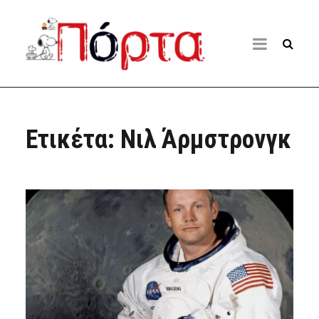
Ετικέτα:
Νιλ Άρμστρονγκ