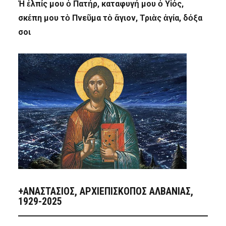
Ἡ ἐλπίς μου ὁ Πατήρ, καταφυγή μου ὁ Υἱός,
σκέπη μου τὸ Πνεῦμα τὸ ἅγιον, Τριὰς ἁγία, δόξα
σοι
+ΑΝΑΣΤΆΣΙΟΣ, ΑΡΧΙΕΠΊΣΚΟΠΟΣ ΑΛΒΑΝΊΑΣ,
1929-2025