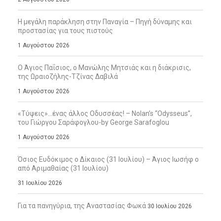
Η μεγάλη παράκληση στην Παναγία – Πηγή δύναμης και
προστασίας για τους πιστούς
1 Αυγούστου 2026
Ο Άγιος Παΐσιος, ο Μανώλης Μητσιάς και η διάκρισις,
της Ωραιοζήλης-Τζίνας Δαβιλά
1 Αυγούστου 2026
«Τύψεις»…ένας άλλος Οδυσσέας! – Nolan’s “Odysseus”,
του Γιώργου Σαράφογλου-by George Sarafoglou
1 Αυγούστου 2026
Όσιος Ευδόκιμος ο Δίκαιος (31 Ιουλίου) – Άγιος Ιωσήφ ο
από Αριμαθαίας (31 Ιουλίου)
31 Ιουλίου 2026
Για τα πανηγύρια, της Αναστασίας Φωκά
30 Ιουλίου 2026