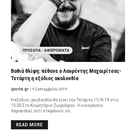
ΠΡΌΣΩΠΑ - ΑΦΙΕΡΏΜΑΤΑ
Βαθιά θλίψη: πέθανε ο Λαυρέντης Μαχαιρίτσας-
Τετάρτη η εξόδιος ακολουθία
iporta.gr
/ 9 Σεπτεμβρίου 2019
Η εξόδιος ακολουθία θα γίνει την Τετάρτη 11/9/19 στις
15:30 Στο Κοιμητήριο Ζωγράφου . Η οικογένεια
παρακαλεί, αντί στεφάνων, να…
READ MORE