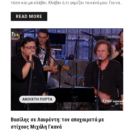
τόσο και με κλέβει. Κλέβει ό,τι γεμίζει τα κενά μου. Για να…
READ MORE
ΑΝΟΙΧΤΉ ΠΌΡΤΑ
Βασίλης σε Λαυρέντη: τον αποχαιρετά με
στίχους Μιχάλη Γκανά