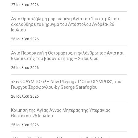
27 Ιουλίου 2026
Αγία Ωραιοζήλη, η μορφωμένη Αγία του 1ου αι. μΧ που
ακολούθησε το κήρυγμα του Απόστολου Ανδρέα- 26
Ιουλίου
26 Ιουλίου 2026
Αγία Παρασκευή η Οσιομάρτυς, η φιλάνθρωπος Αγία και
θεραπευτής του βασανιστή της – 26 Ιουλίου
26 Ιουλίου 2026
«Σινέ ΟΛΥΜΠΟΣ»! – Now Playing at “Cine OLYMPOS”, του
Γιώργου Σαράφογλου-by George Sarafoglou
26 Ιουλίου 2026
Κοίμηση της Αγίας Άννας Μητέρας της Υπεραγίας
Θεοτόκου-25 Ιουλίου
25 Ιουλίου 2026