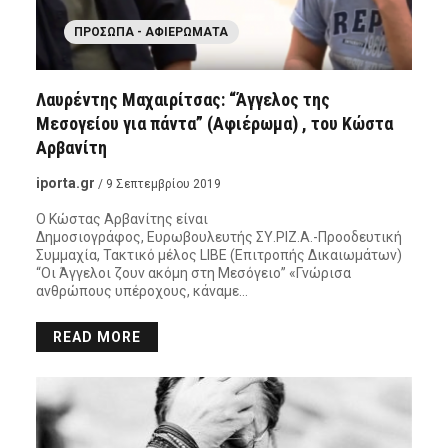
ΠΡΌΣΩΠΑ - ΑΦΙΕΡΏΜΑΤΑ
Λαυρέντης Μαχαιρίτσας: “Άγγελος της
Μεσογείου για πάντα” (Αφιέρωμα) , του Κώστα
Αρβανίτη
iporta.gr
/ 9 Σεπτεμβρίου 2019
Ο Κώστας Αρβανίτης είναι
Δημοσιογράφος, Ευρωβουλευτής ΣΥ.ΡΙΖ.Α.-Προοδευτική
Συμμαχία, Τακτικό μέλος LIBE (Επιτροπής Δικαιωμάτων)
“Οι Άγγελοι ζουν ακόμη στη Μεσόγειο” «Γνώρισα
ανθρώπους υπέροχους, κάναμε…
READ MORE