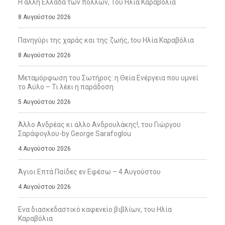
Η άλλη Ελλάδα των πολλών, Του Ηλία Καραβόλια
8 Αυγούστου 2026
Πανηγύρι της χαράς και της ζωής, tου Ηλία Καραβόλια
8 Αυγούστου 2026
Μεταμόρφωση του Σωτήρος: η Θεία Ενέργεια που υμνεί
το Άϋλο – Τι λέει η παράδοση
5 Αυγούστου 2026
Άλλο Ανδρέας κι άλλο Ανδρουλάκης!, του Γιώργου
Σαράφογλου-by George Sarafoglou
4 Αυγούστου 2026
Άγιοι Επτά Παίδες εν Εφέσω – 4 Αυγούστου
4 Αυγούστου 2026
Ενα διασκεδαστικό καφενείο βιβλίων, του Ηλία
Καραβόλια