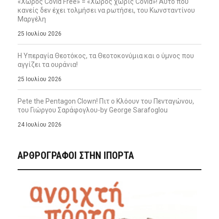
«Χώρος Covid Free» = «Χώρος χωρίς Covid»! Αυτό που
κανείς δεν έχει τολμήσει να ρωτήσει, του Κωνσταντίνου
Μαργέλη
25 Ιουλίου 2026
Η Υπεραγία Θεοτόκος, τα Θεοτοκονύμια και ο ύμνος που
αγγίζει τα ουράνια!
25 Ιουλίου 2026
Pete the Pentagon Clown! Πιτ ο Κλόουν του Πενταγώνου,
του Γιώργου Σαράφογλου-by George Sarafoglou
24 Ιουλίου 2026
ΑΡΘΡΟΓΡΑΦΟΙ ΣΤΗΝ IΠΟΡΤΑ