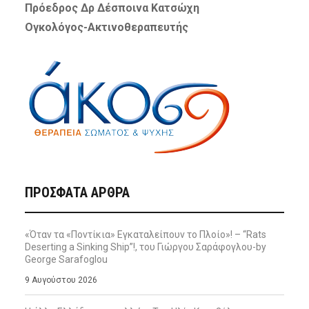
Πρόεδρος Δρ Δέσποινα Κατσώχη
Ογκολόγος-Ακτινοθεραπευτής
ΠΡΌΣΦΑΤΑ ΆΡΘΡΑ
«Όταν τα «Ποντίκια» Εγκαταλείπουν το Πλοίο»! – “Rats
Deserting a Sinking Ship”!, του Γιώργου Σαράφογλου-by
George Sarafoglou
9 Αυγούστου 2026