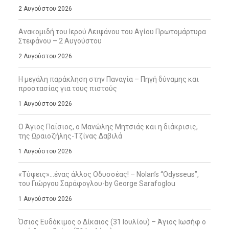
2 Αυγούστου 2026
Ανακομιδή του Ιερού Λειψάνου του Αγίου Πρωτομάρτυρα
Στεφάνου – 2 Αυγούστου
2 Αυγούστου 2026
Η μεγάλη παράκληση στην Παναγία – Πηγή δύναμης και
προστασίας για τους πιστούς
1 Αυγούστου 2026
Ο Άγιος Παΐσιος, ο Μανώλης Μητσιάς και η διάκρισις,
της Ωραιοζήλης-Τζίνας Δαβιλά
1 Αυγούστου 2026
«Τύψεις»…ένας άλλος Οδυσσέας! – Nolan’s “Odysseus”,
του Γιώργου Σαράφογλου-by George Sarafoglou
1 Αυγούστου 2026
Όσιος Ευδόκιμος ο Δίκαιος (31 Ιουλίου) – Άγιος Ιωσήφ ο