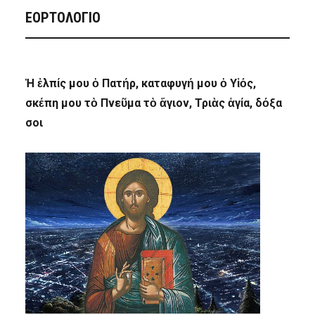
ΕΟΡΤΟΛΟΓΙΟ
Ἡ ἐλπίς μου ὁ Πατήρ, καταφυγή μου ὁ Υἱός,
σκέπη μου τὸ Πνεῦμα τὸ ἅγιον, Τριὰς ἁγία, δόξα
σοι