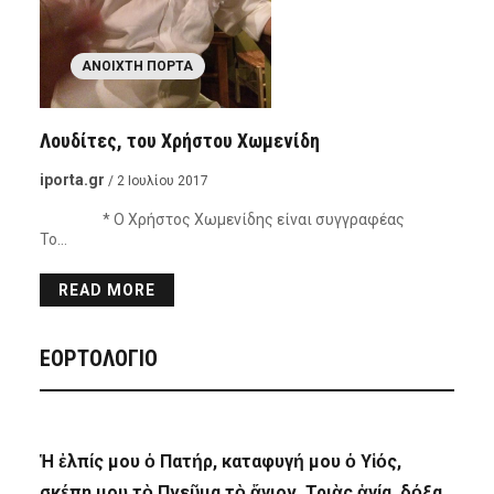
ΑΝΟΙΧΤΉ ΠΌΡΤΑ
Λουδίτες, του Χρήστου Χωμενίδη
iporta.gr
/ 2 Ιουλίου 2017
* Ο Χρήστος Χωμενίδης είναι συγγραφέας
Το…
READ MORE
ΕΟΡΤΟΛΟΓΙΟ
Ἡ ἐλπίς μου ὁ Πατήρ, καταφυγή μου ὁ Υἱός,
σκέπη μου τὸ Πνεῦμα τὸ ἅγιον, Τριὰς ἁγία, δόξα