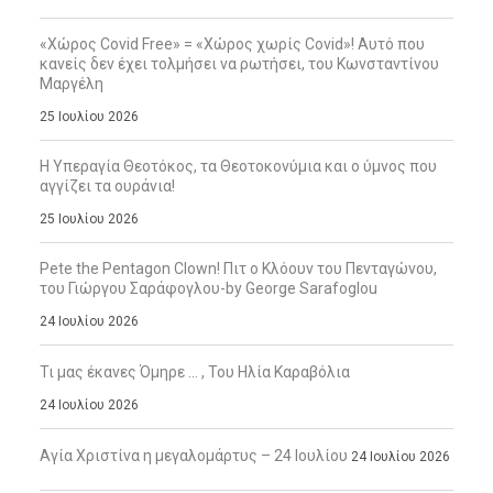
«Χώρος Covid Free» = «Χώρος χωρίς Covid»! Αυτό που
κανείς δεν έχει τολμήσει να ρωτήσει, του Κωνσταντίνου
Μαργέλη
25 Ιουλίου 2026
Η Υπεραγία Θεοτόκος, τα Θεοτοκονύμια και ο ύμνος που
αγγίζει τα ουράνια!
25 Ιουλίου 2026
Pete the Pentagon Clown! Πιτ ο Κλόουν του Πενταγώνου,
του Γιώργου Σαράφογλου-by George Sarafoglou
24 Ιουλίου 2026
Τι μας έκανες Όμηρε … , Του Ηλία Καραβόλια
24 Ιουλίου 2026
Αγία Χριστίνα η μεγαλομάρτυς – 24 Ιουλίου
24 Ιουλίου 2026