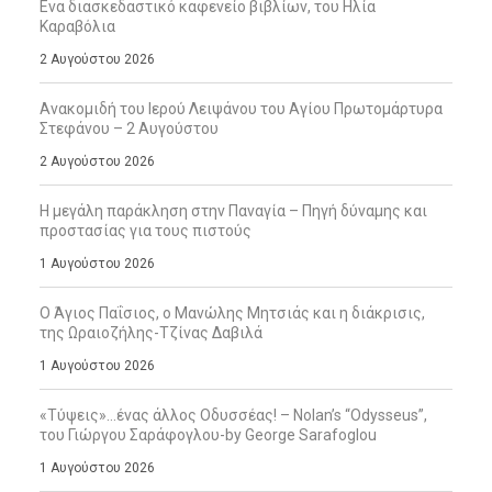
Ενα διασκεδαστικό καφενείο βιβλίων, του Ηλία
Καραβόλια
2 Αυγούστου 2026
Ανακομιδή του Ιερού Λειψάνου του Αγίου Πρωτομάρτυρα
Στεφάνου – 2 Αυγούστου
2 Αυγούστου 2026
Η μεγάλη παράκληση στην Παναγία – Πηγή δύναμης και
προστασίας για τους πιστούς
1 Αυγούστου 2026
Ο Άγιος Παΐσιος, ο Μανώλης Μητσιάς και η διάκρισις,
της Ωραιοζήλης-Τζίνας Δαβιλά
1 Αυγούστου 2026
«Τύψεις»…ένας άλλος Οδυσσέας! – Nolan’s “Odysseus”,
του Γιώργου Σαράφογλου-by George Sarafoglou
1 Αυγούστου 2026