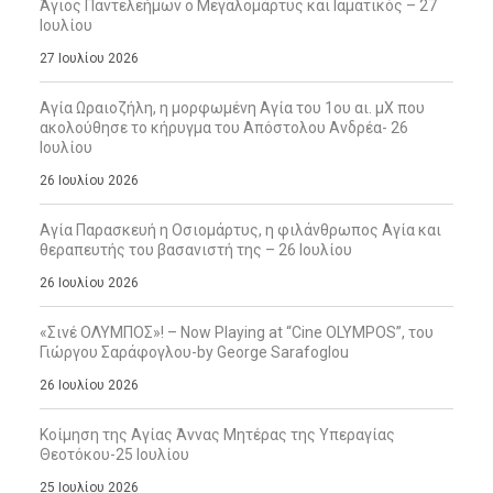
Άγιος Παντελεήμων ο Μεγαλομάρτυς και Ιαματικός – 27
Ιουλίου
27 Ιουλίου 2026
Αγία Ωραιοζήλη, η μορφωμένη Αγία του 1ου αι. μΧ που
ακολούθησε το κήρυγμα του Απόστολου Ανδρέα- 26
Ιουλίου
26 Ιουλίου 2026
Αγία Παρασκευή η Οσιομάρτυς, η φιλάνθρωπος Αγία και
θεραπευτής του βασανιστή της – 26 Ιουλίου
26 Ιουλίου 2026
«Σινέ ΟΛΥΜΠΟΣ»! – Now Playing at “Cine OLYMPOS”, του
Γιώργου Σαράφογλου-by George Sarafoglou
26 Ιουλίου 2026
Κοίμηση της Αγίας Άννας Μητέρας της Υπεραγίας
Θεοτόκου-25 Ιουλίου
25 Ιουλίου 2026