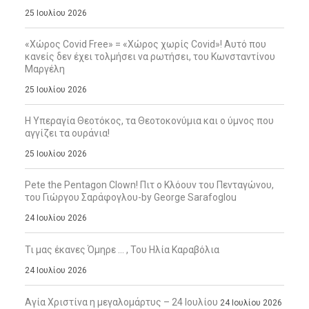
25 Ιουλίου 2026
«Χώρος Covid Free» = «Χώρος χωρίς Covid»! Αυτό που
κανείς δεν έχει τολμήσει να ρωτήσει, του Κωνσταντίνου
Μαργέλη
25 Ιουλίου 2026
Η Υπεραγία Θεοτόκος, τα Θεοτοκονύμια και ο ύμνος που
αγγίζει τα ουράνια!
25 Ιουλίου 2026
Pete the Pentagon Clown! Πιτ ο Κλόουν του Πενταγώνου,
του Γιώργου Σαράφογλου-by George Sarafoglou
24 Ιουλίου 2026
Τι μας έκανες Όμηρε … , Του Ηλία Καραβόλια
24 Ιουλίου 2026
Αγία Χριστίνα η μεγαλομάρτυς – 24 Ιουλίου
24 Ιουλίου 2026