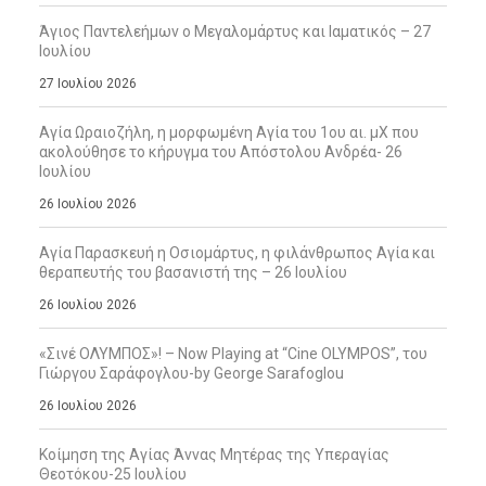
Άγιος Παντελεήμων ο Μεγαλομάρτυς και Ιαματικός – 27
Ιουλίου
27 Ιουλίου 2026
Αγία Ωραιοζήλη, η μορφωμένη Αγία του 1ου αι. μΧ που
ακολούθησε το κήρυγμα του Απόστολου Ανδρέα- 26
Ιουλίου
26 Ιουλίου 2026
Αγία Παρασκευή η Οσιομάρτυς, η φιλάνθρωπος Αγία και
θεραπευτής του βασανιστή της – 26 Ιουλίου
26 Ιουλίου 2026
«Σινέ ΟΛΥΜΠΟΣ»! – Now Playing at “Cine OLYMPOS”, του
Γιώργου Σαράφογλου-by George Sarafoglou
26 Ιουλίου 2026
Κοίμηση της Αγίας Άννας Μητέρας της Υπεραγίας
Θεοτόκου-25 Ιουλίου