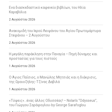
Ενα διασκεδαστικό καφενείο βιβλίων, του Ηλία
Καραβόλια
2 Αυγούστου 2026
Ανακομιδή του Ιερού Λειψάνου του Αγίου Πρωτομάρτυρα
Στεφάνου – 2 Αυγούστου
2 Αυγούστου 2026
Η μεγάλη παράκληση στην Παναγία – Πηγή δύναμης και
προστασίας για τους πιστούς
1 Αυγούστου 2026
Ο Άγιος Παΐσιος, ο Μανώλης Μητσιάς και η διάκρισις,
της Ωραιοζήλης-Τζίνας Δαβιλά
1 Αυγούστου 2026
«Τύψεις»…ένας άλλος Οδυσσέας! – Nolan’s “Odysseus”,
του Γιώργου Σαράφογλου-by George Sarafoglou