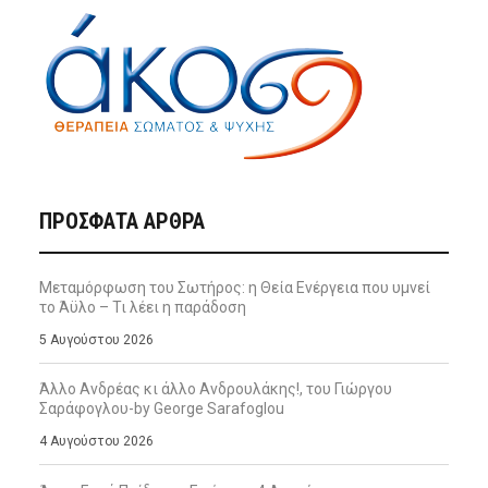
ΠΡΌΣΦΑΤΑ ΆΡΘΡΑ
Μεταμόρφωση του Σωτήρος: η Θεία Ενέργεια που υμνεί
το Άϋλο – Τι λέει η παράδοση
5 Αυγούστου 2026
Άλλο Ανδρέας κι άλλο Ανδρουλάκης!, του Γιώργου
Σαράφογλου-by George Sarafoglou
4 Αυγούστου 2026