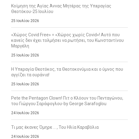
Κοίμηση της Αγίας Άννας Μητέρας της Υπεραγίας
Θεοτόκου-25 Ιουλίου
25 Ιουλίου 2026
«Χώρος Covid Free» = «Χώρος χωρίς Covid»! Αυτό που
κανείς δεν έχει τολμήσει να ρωτήσει, του Κωνσταντίνου
Μαργέλη
25 Ιουλίου 2026
Η Υπεραγία Θεοτόκος, τα Θεοτοκονύμια και ο ύμνος που
αγγίζει τα ουράνια!
25 Ιουλίου 2026
Pete the Pentagon Clown! Πιτ ο Κλόουν του Πενταγώνου,
του Γιώργου Σαράφογλου-by George Sarafoglou
24 Ιουλίου 2026
Τι μας έκανες Όμηρε … , Του Ηλία Καραβόλια
24 Ιουλίου 2026