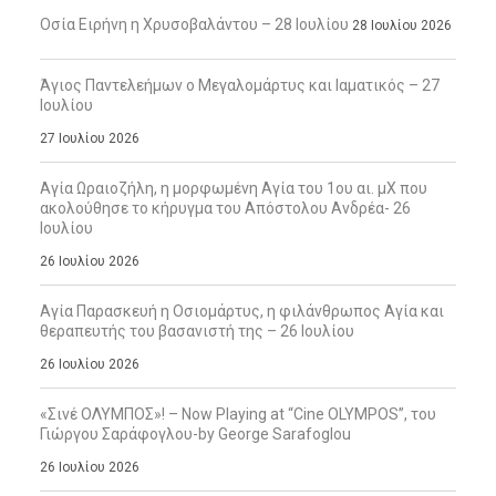
Οσία Ειρήνη η Χρυσοβαλάντου – 28 Ιουλίου
28 Ιουλίου 2026
Άγιος Παντελεήμων ο Μεγαλομάρτυς και Ιαματικός – 27
Ιουλίου
27 Ιουλίου 2026
Αγία Ωραιοζήλη, η μορφωμένη Αγία του 1ου αι. μΧ που
ακολούθησε το κήρυγμα του Απόστολου Ανδρέα- 26
Ιουλίου
26 Ιουλίου 2026
Αγία Παρασκευή η Οσιομάρτυς, η φιλάνθρωπος Αγία και
θεραπευτής του βασανιστή της – 26 Ιουλίου
26 Ιουλίου 2026
«Σινέ ΟΛΥΜΠΟΣ»! – Now Playing at “Cine OLYMPOS”, του
Γιώργου Σαράφογλου-by George Sarafoglou
26 Ιουλίου 2026