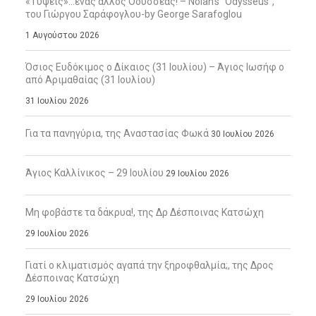
«Τύψεις»…ένας άλλος Οδυσσέας! – Nolan’s “Odysseus”,
του Γιώργου Σαράφογλου-by George Sarafoglou
1 Αυγούστου 2026
Όσιος Ευδόκιμος ο Δίκαιος (31 Ιουλίου) – Άγιος Ιωσήφ ο
από Αριμαθαίας (31 Ιουλίου)
31 Ιουλίου 2026
Για τα πανηγύρια, της Αναστασίας Φωκά
30 Ιουλίου 2026
Άγιος Καλλίνικος – 29 Ιουλίου
29 Ιουλίου 2026
Μη φοβάστε τα δάκρυα!, της Δρ Δέσποινας Κατσώχη
29 Ιουλίου 2026
Γιατί ο κλιματισμός αγαπά την ξηροφθαλμία;, της Δρος
Δέσποινας Κατσώχη
29 Ιουλίου 2026