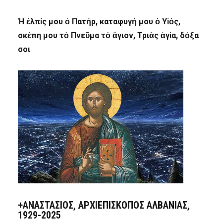
Ἡ ἐλπίς μου ὁ Πατήρ, καταφυγή μου ὁ Υἱός,
σκέπη μου τὸ Πνεῦμα τὸ ἅγιον, Τριὰς ἁγία, δόξα
σοι
+ΑΝΑΣΤΆΣΙΟΣ, ΑΡΧΙΕΠΊΣΚΟΠΟΣ ΑΛΒΑΝΊΑΣ,
1929-2025