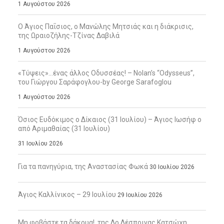
1 Αυγούστου 2026
Ο Άγιος Παΐσιος, ο Μανώλης Μητσιάς και η διάκρισις,
της Ωραιοζήλης-Τζίνας Δαβιλά
1 Αυγούστου 2026
«Τύψεις»…ένας άλλος Οδυσσέας! – Nolan’s “Odysseus”,
του Γιώργου Σαράφογλου-by George Sarafoglou
1 Αυγούστου 2026
Όσιος Ευδόκιμος ο Δίκαιος (31 Ιουλίου) – Άγιος Ιωσήφ ο
από Αριμαθαίας (31 Ιουλίου)
31 Ιουλίου 2026
Για τα πανηγύρια, της Αναστασίας Φωκά
30 Ιουλίου 2026
Άγιος Καλλίνικος – 29 Ιουλίου
29 Ιουλίου 2026
Μη φοβάστε τα δάκρυα!, της Δρ Δέσποινας Κατσώχη