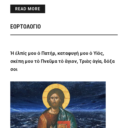
READ MORE
ΕΟΡΤΟΛΟΓΙΟ
Ἡ ἐλπίς μου ὁ Πατήρ, καταφυγή μου ὁ Υἱός,
σκέπη μου τὸ Πνεῦμα τὸ ἅγιον, Τριὰς ἁγία, δόξα
σοι