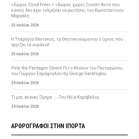
«Χώρος Covid Free» = «Χώρος χωρίς Covid»! Αυτό που
κανείς δεν έχει τολμήσει να ρωτήσει, του Κωνσταντίνου
Μαργέλη
25 Ιουλίου 2026
Η Υπεραγία Θεοτόκος, τα Θεοτοκονύμια και ο ύμνος που
αγγίζει τα ουράνια!
25 Ιουλίου 2026
Pete the Pentagon Clown! Πιτ ο Κλόουν του Πενταγώνου,
του Γιώργου Σαράφογλου-by George Sarafoglou
24 Ιουλίου 2026
Τι μας έκανες Όμηρε … , Του Ηλία Καραβόλια
24 Ιουλίου 2026
ΑΡΘΡΟΓΡΑΦΟΙ ΣΤΗΝ IΠΟΡΤΑ