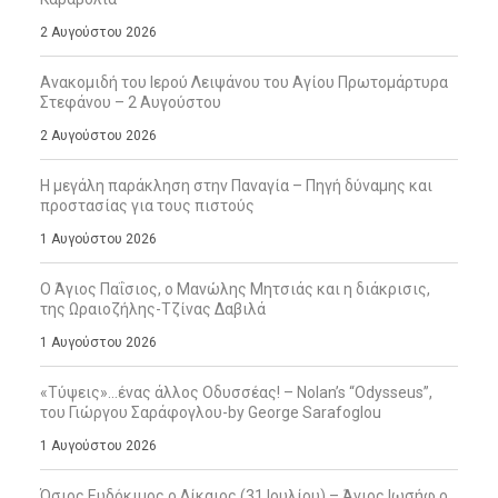
2 Αυγούστου 2026
Ανακομιδή του Ιερού Λειψάνου του Αγίου Πρωτομάρτυρα
Στεφάνου – 2 Αυγούστου
2 Αυγούστου 2026
Η μεγάλη παράκληση στην Παναγία – Πηγή δύναμης και
προστασίας για τους πιστούς
1 Αυγούστου 2026
Ο Άγιος Παΐσιος, ο Μανώλης Μητσιάς και η διάκρισις,
της Ωραιοζήλης-Τζίνας Δαβιλά
1 Αυγούστου 2026
«Τύψεις»…ένας άλλος Οδυσσέας! – Nolan’s “Odysseus”,
του Γιώργου Σαράφογλου-by George Sarafoglou
1 Αυγούστου 2026
Όσιος Ευδόκιμος ο Δίκαιος (31 Ιουλίου) – Άγιος Ιωσήφ ο