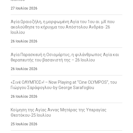
27 Ιουλίου 2026
Αγία Ωραιοζήλη, η μορφωμένη Αγία του 1ου αι. μΧ που
ακολούθησε το κήρυγμα του Απόστολου Ανδρέα- 26
Ιουλίου
26 Ιουλίου 2026
Αγία Παρασκευή η Οσιομάρτυς, η φιλάνθρωπος Αγία και
θεραπευτής του βασανιστή της – 26 Ιουλίου
26 Ιουλίου 2026
«Σινέ ΟΛΥΜΠΟΣ»! – Now Playing at “Cine OLYMPOS”, του
Γιώργου Σαράφογλου-by George Sarafoglou
26 Ιουλίου 2026
Κοίμηση της Αγίας Άννας Μητέρας της Υπεραγίας
Θεοτόκου-25 Ιουλίου
25 Ιουλίου 2026