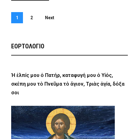
1
2
Next
ΕΟΡΤΟΛΟΓΙΟ
Ἡ ἐλπίς μου ὁ Πατήρ, καταφυγή μου ὁ Υἱός,
σκέπη μου τὸ Πνεῦμα τὸ ἅγιον, Τριὰς ἁγία, δόξα
σοι