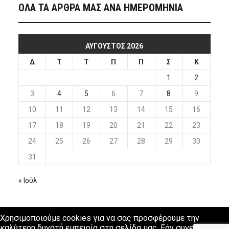
ΟΛΑ ΤΑ ΑΡΘΡΑ ΜΑΣ ΑΝΑ ΗΜΕΡΟΜΗΝΙΑ
ΑΎΓΟΥΣΤΟΣ 2026
Δ
Τ
Τ
Π
Π
Σ
Κ
1
2
3
4
5
6
7
8
9
10
11
12
13
14
15
16
17
18
19
20
21
22
23
24
25
26
27
28
29
30
31
« Ιούλ
Χρησιμοποιούμε cookies για να σας προσφέρουμε την
καλύτερη δυνατή εμπειρία στη σελίδα μας. Εάν συνεχίσετε να