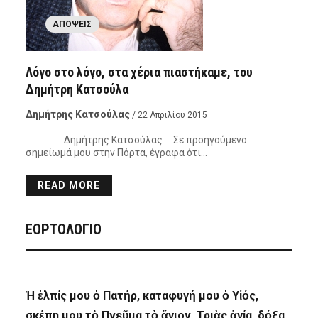
ΑΠΌΨΕΙΣ
Λόγο στο λόγο, στα χέρια πιαστήκαμε, του
Δημήτρη Κατσούλα
Δημήτρης Κατσούλας
/ 22 Απριλίου 2015
Δημήτρης Κατσούλας Σε προηγούμενο
σημείωμά μου στην Πόρτα, έγραφα ότι…
READ MORE
ΕΟΡΤΟΛΟΓΙΟ
Ἡ ἐλπίς μου ὁ Πατήρ, καταφυγή μου ὁ Υἱός,
σκέπη μου τὸ Πνεῦμα τὸ ἅγιον, Τριὰς ἁγία, δόξα