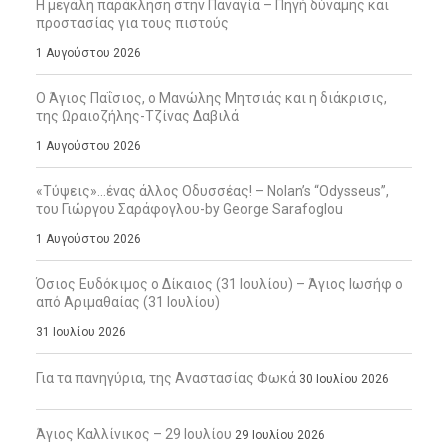
Η μεγάλη παράκληση στην Παναγία – Πηγή δύναμης και
προστασίας για τους πιστούς
1 Αυγούστου 2026
Ο Άγιος Παΐσιος, ο Μανώλης Μητσιάς και η διάκρισις,
της Ωραιοζήλης-Τζίνας Δαβιλά
1 Αυγούστου 2026
«Τύψεις»…ένας άλλος Οδυσσέας! – Nolan’s “Odysseus”,
του Γιώργου Σαράφογλου-by George Sarafoglou
1 Αυγούστου 2026
Όσιος Ευδόκιμος ο Δίκαιος (31 Ιουλίου) – Άγιος Ιωσήφ ο
από Αριμαθαίας (31 Ιουλίου)
31 Ιουλίου 2026
Για τα πανηγύρια, της Αναστασίας Φωκά
30 Ιουλίου 2026
Άγιος Καλλίνικος – 29 Ιουλίου
29 Ιουλίου 2026