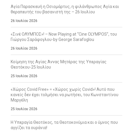
Αγία Παρασκευή η Οσιομάρτυς, η φιλάνθρωπος Αγία και
θεραπευτής του βασανιστή της – 26 Ιουλίου
26 Ιουλίου 2026
«Σινέ ΟΛΥΜΠΟΣ»! – Now Playing at “Cine OLYMPOS”, του
Γιώργου Σαράφογλου-by George Sarafoglou
26 Ιουλίου 2026
Κοίμηση της Αγίας Άννας Μητέρας της Υπεραγίας
Θεοτόκου-25 Ιουλίου
25 Ιουλίου 2026
«Χώρος Covid Free» = «Χώρος χωρίς Covid»! Αυτό που
κανείς δεν έχει τολμήσει να ρωτήσει, του Κωνσταντίνου
Μαργέλη
25 Ιουλίου 2026
Η Υπεραγία Θεοτόκος, τα Θεοτοκονύμια και ο ύμνος που
αγγίζει τα ουράνια!