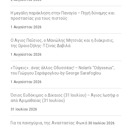
Η μεγάλη παράκληση στην Παναγία – Πηγή δύναμης και
προστασίας για τους πιστούς
1 Αυγούστου 2026
Ο Άγιος Παΐσιος, ο Μανώλης Μητσιάς και η διάκρισις,
της Ωραιοζήλης-Τζίνας Δαβιλά
1 Αυγούστου 2026
«Τύψεις»…ένας άλλος Οδυσσέας! – Nolan’s “Odysseus”,
του Γιώργου Σαράφογλου-by George Sarafoglou
1 Αυγούστου 2026
Όσιος Ευδόκιμος ο Δίκαιος (31 Ιουλίου) – Άγιος Ιωσήφ ο
από Αριμαθαίας (31 Ιουλίου)
31 Ιουλίου 2026
Για τα πανηγύρια, της Αναστασίας Φωκά
30 Ιουλίου 2026