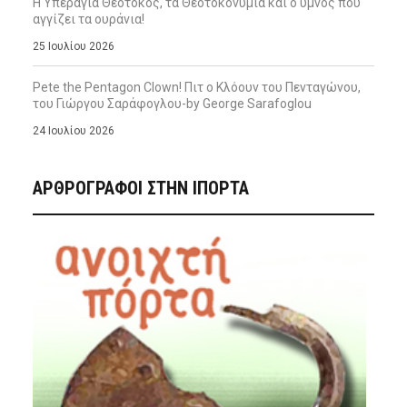
Η Υπεραγία Θεοτόκος, τα Θεοτοκονύμια και ο ύμνος που
αγγίζει τα ουράνια!
25 Ιουλίου 2026
Pete the Pentagon Clown! Πιτ ο Κλόουν του Πενταγώνου,
του Γιώργου Σαράφογλου-by George Sarafoglou
24 Ιουλίου 2026
ΑΡΘΡΟΓΡΑΦΟΙ ΣΤΗΝ IΠΟΡΤΑ