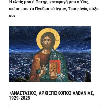
Ἡ ἐλπίς μου ὁ Πατήρ, καταφυγή μου ὁ Υἱός,
σκέπη μου τὸ Πνεῦμα τὸ ἅγιον, Τριὰς ἁγία, δόξα
σοι
+ΑΝΑΣΤΆΣΙΟΣ, ΑΡΧΙΕΠΊΣΚΟΠΟΣ ΑΛΒΑΝΊΑΣ,
1929-2025