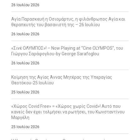
26 Ιουλίου 2026
Αγία Παρασκευή η Οσιομάρτυς, η φιλάνθρωπος Αγία και
θεραπευτής του βασανιστή της – 26 Ιουλίου
26 Ιουλίου 2026
«Σινέ ΟΛΥΜΠΟΣ»! – Now Playing at “Cine OLYMPOS”, του
Γιώργου Σαράφογλου-by George Sarafoglou
26 Ιουλίου 2026
Κοίμηση της Αγίας Άννας Μητέρας της Υπεραγίας
Θεοτόκου-25 Ιουλίου
25 Ιουλίου 2026
«Χώρος Covid Free» = «Χώρος χωρίς Covid»! Αυτό που
κανείς δεν έχει τολμήσει να ρωτήσει, του Κωνσταντίνου
Μαργέλη
25 Ιουλίου 2026