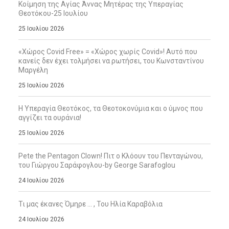
Κοίμηση της Αγίας Άννας Μητέρας της Υπεραγίας
Θεοτόκου-25 Ιουλίου
25 Ιουλίου 2026
«Χώρος Covid Free» = «Χώρος χωρίς Covid»! Αυτό που
κανείς δεν έχει τολμήσει να ρωτήσει, του Κωνσταντίνου
Μαργέλη
25 Ιουλίου 2026
Η Υπεραγία Θεοτόκος, τα Θεοτοκονύμια και ο ύμνος που
αγγίζει τα ουράνια!
25 Ιουλίου 2026
Pete the Pentagon Clown! Πιτ ο Κλόουν του Πενταγώνου,
του Γιώργου Σαράφογλου-by George Sarafoglou
24 Ιουλίου 2026
Τι μας έκανες Όμηρε … , Του Ηλία Καραβόλια
24 Ιουλίου 2026