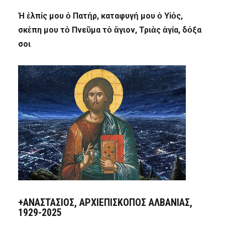
Ἡ ἐλπίς μου ὁ Πατήρ, καταφυγή μου ὁ Υἱός,
σκέπη μου τὸ Πνεῦμα τὸ ἅγιον, Τριὰς ἁγία, δόξα
σοι
+ΑΝΑΣΤΆΣΙΟΣ, ΑΡΧΙΕΠΊΣΚΟΠΟΣ ΑΛΒΑΝΊΑΣ,
1929-2025