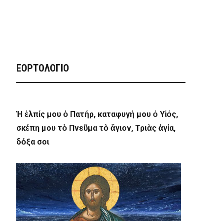
ΕΟΡΤΟΛΟΓΙΟ
Ἡ ἐλπίς μου ὁ Πατήρ, καταφυγή μου ὁ Υἱός,
σκέπη μου τὸ Πνεῦμα τὸ ἅγιον, Τριὰς ἁγία,
δόξα σοι