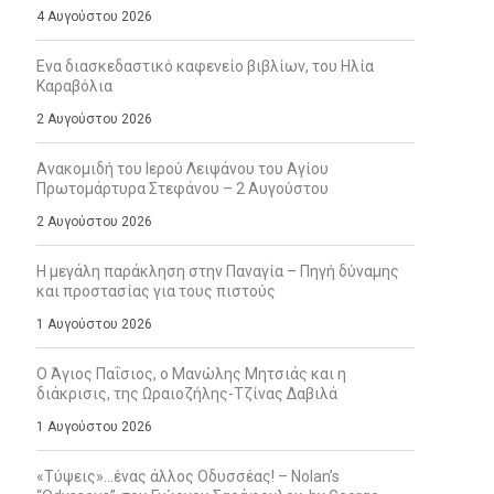
4 Αυγούστου 2026
Ενα διασκεδαστικό καφενείο βιβλίων, του Ηλία
Καραβόλια
2 Αυγούστου 2026
Ανακομιδή του Ιερού Λειψάνου του Αγίου
Πρωτομάρτυρα Στεφάνου – 2 Αυγούστου
2 Αυγούστου 2026
Η μεγάλη παράκληση στην Παναγία – Πηγή δύναμης
και προστασίας για τους πιστούς
1 Αυγούστου 2026
Ο Άγιος Παΐσιος, ο Μανώλης Μητσιάς και η
διάκρισις, της Ωραιοζήλης-Τζίνας Δαβιλά
1 Αυγούστου 2026
«Τύψεις»…ένας άλλος Οδυσσέας! – Nolan’s