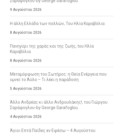
Σαράφογλου-by George Sarafoglou
9 Αυγούστου 2026
Η άλλη Ελλάδα των πολλών, Του Ηλία Καραβόλια
8 Αυγούστου 2026
Πανηγύρι της χαράς και της ζωής, tου Ηλία
Καραβόλια
8 Αυγούστου 2026
Μεταμόρφωση του Σωτήρος: η Θεία Ενέργεια που
υμνεί το Άϋλο – Τι λέει η παράδοση
5 Αυγούστου 2026
Άλλο Ανδρέας κι άλλο Ανδρουλάκης!, του Γιώργου
Σαράφογλου-by George Sarafoglou
4 Αυγούστου 2026
Άγιοι Επτά Παίδες εν Εφέσω – 4 Αυγούστου