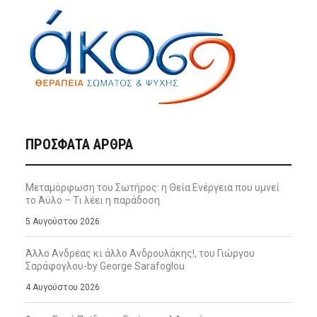
ΠΡΌΣΦΑΤΑ ΆΡΘΡΑ
Μεταμόρφωση του Σωτήρος: η Θεία Ενέργεια που υμνεί
το Άϋλο – Τι λέει η παράδοση
5 Αυγούστου 2026
Άλλο Ανδρέας κι άλλο Ανδρουλάκης!, του Γιώργου
Σαράφογλου-by George Sarafoglou
4 Αυγούστου 2026