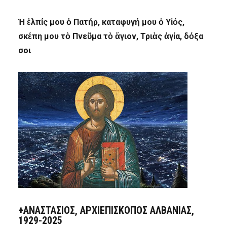
Ἡ ἐλπίς μου ὁ Πατήρ, καταφυγή μου ὁ Υἱός,
σκέπη μου τὸ Πνεῦμα τὸ ἅγιον, Τριὰς ἁγία, δόξα
σοι
+ΑΝΑΣΤΆΣΙΟΣ, ΑΡΧΙΕΠΊΣΚΟΠΟΣ ΑΛΒΑΝΊΑΣ,
1929-2025