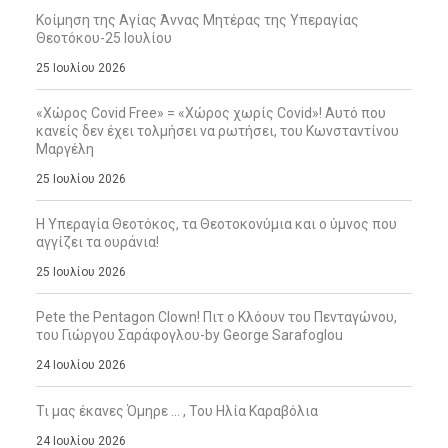
Κοίμηση της Αγίας Άννας Μητέρας της Υπεραγίας
Θεοτόκου-25 Ιουλίου
25 Ιουλίου 2026
«Χώρος Covid Free» = «Χώρος χωρίς Covid»! Αυτό που
κανείς δεν έχει τολμήσει να ρωτήσει, του Κωνσταντίνου
Μαργέλη
25 Ιουλίου 2026
Η Υπεραγία Θεοτόκος, τα Θεοτοκονύμια και ο ύμνος που
αγγίζει τα ουράνια!
25 Ιουλίου 2026
Pete the Pentagon Clown! Πιτ ο Κλόουν του Πενταγώνου,
του Γιώργου Σαράφογλου-by George Sarafoglou
24 Ιουλίου 2026
Τι μας έκανες Όμηρε … , Του Ηλία Καραβόλια
24 Ιουλίου 2026