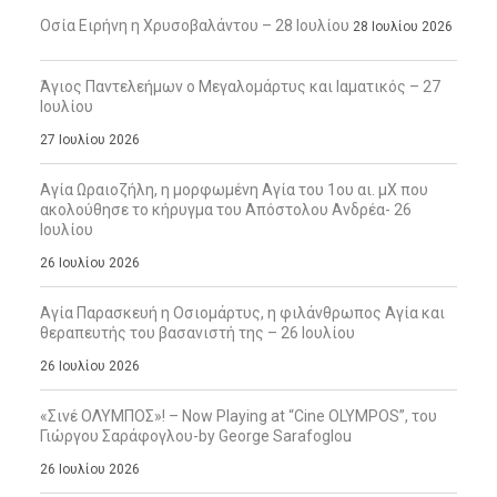
Οσία Ειρήνη η Χρυσοβαλάντου – 28 Ιουλίου
28 Ιουλίου 2026
Άγιος Παντελεήμων ο Μεγαλομάρτυς και Ιαματικός – 27
Ιουλίου
27 Ιουλίου 2026
Αγία Ωραιοζήλη, η μορφωμένη Αγία του 1ου αι. μΧ που
ακολούθησε το κήρυγμα του Απόστολου Ανδρέα- 26
Ιουλίου
26 Ιουλίου 2026
Αγία Παρασκευή η Οσιομάρτυς, η φιλάνθρωπος Αγία και
θεραπευτής του βασανιστή της – 26 Ιουλίου
26 Ιουλίου 2026
«Σινέ ΟΛΥΜΠΟΣ»! – Now Playing at “Cine OLYMPOS”, του
Γιώργου Σαράφογλου-by George Sarafoglou
26 Ιουλίου 2026