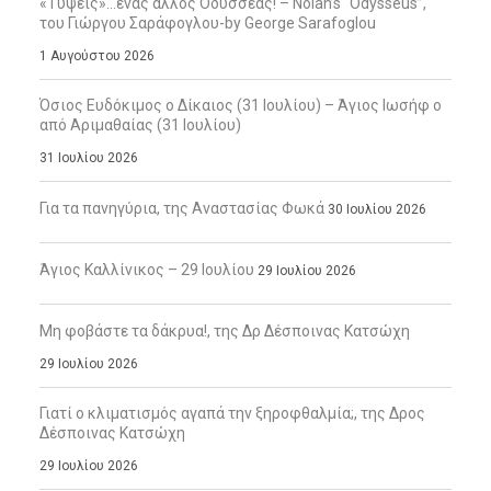
«Τύψεις»…ένας άλλος Οδυσσέας! – Nolan’s “Odysseus”,
του Γιώργου Σαράφογλου-by George Sarafoglou
1 Αυγούστου 2026
Όσιος Ευδόκιμος ο Δίκαιος (31 Ιουλίου) – Άγιος Ιωσήφ ο
από Αριμαθαίας (31 Ιουλίου)
31 Ιουλίου 2026
Για τα πανηγύρια, της Αναστασίας Φωκά
30 Ιουλίου 2026
Άγιος Καλλίνικος – 29 Ιουλίου
29 Ιουλίου 2026
Μη φοβάστε τα δάκρυα!, της Δρ Δέσποινας Κατσώχη
29 Ιουλίου 2026
Γιατί ο κλιματισμός αγαπά την ξηροφθαλμία;, της Δρος
Δέσποινας Κατσώχη
29 Ιουλίου 2026