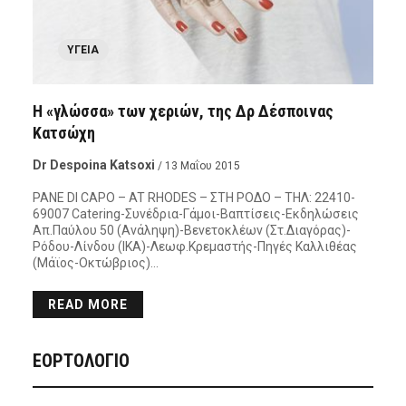
ΥΓΕΊΑ
Η «γλώσσα» των χεριών, της Δρ Δέσποινας
Κατσώχη
Dr Despoina Katsoxi
/ 13 Μαΐου 2015
PANE DI CAPO – AT RHODES – ΣΤΗ ΡΟΔΟ – ΤΗΛ: 22410-
69007 Catering-Συνέδρια-Γάμοι-Βαπτίσεις-Εκδηλώσεις
Απ.Παύλου 50 (Ανάληψη)-Βενετοκλέων (Στ.Διαγόρας)-
Ρόδου-Λίνδου (ΙΚΑ)-Λεωφ.Κρεμαστής-Πηγές Καλλιθέας
(Μάϊος-Οκτώβριος)…
READ MORE
ΕΟΡΤΟΛΟΓΙΟ