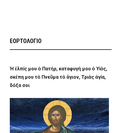
ΕΟΡΤΟΛΟΓΙΟ
Ἡ ἐλπίς μου ὁ Πατήρ, καταφυγή μου ὁ Υἱός,
σκέπη μου τὸ Πνεῦμα τὸ ἅγιον, Τριὰς ἁγία,
δόξα σοι