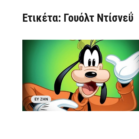
Ετικέτα:
Γουόλτ Ντίσνεΰ
ΕΥ ΖΗΝ