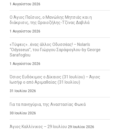
1 Αυγούστου 2026
Ο Άγιος Παΐσιος, ο Μανώλης Μητσιάς και η
διάκρισις, της Ωραιοζήλης-Τζίνας Δαβιλά
1 Αυγούστου 2026
«Τύψεις»…ένας άλλος Οδυσσέας! – Nolan’s
“Odysseus”, του Γιώργου Σαράφογλου-by George
Sarafoglou
1 Αυγούστου 2026
Όσιος Ευδόκιμος ο Δίκαιος (31 Ιουλίου) – Άγιος
Ιωσήφ ο από Αριμαθαίας (31 Ιουλίου)
31 Ιουλίου 2026
Για τα πανηγύρια, της Αναστασίας Φωκά
30 Ιουλίου 2026
Άγιος Καλλίνικος – 29 Ιουλίου
29 Ιουλίου 2026