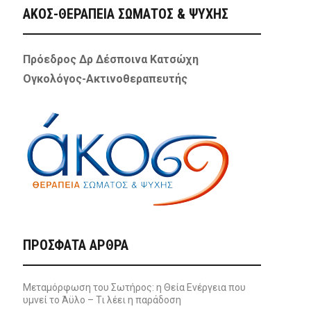
ΑΚΟΣ-ΘΕΡΑΠΕΙΑ ΣΩΜΑΤΟΣ & ΨΥΧΗΣ
Πρόεδρος Δρ Δέσποινα Κατσώχη
Ογκολόγος-Ακτινοθεραπευτής
ΠΡΌΣΦΑΤΑ ΆΡΘΡΑ
Μεταμόρφωση του Σωτήρος: η Θεία Ενέργεια που
υμνεί το Άϋλο – Τι λέει η παράδοση