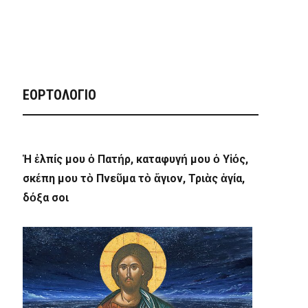
ΕΟΡΤΟΛΟΓΙΟ
Ἡ ἐλπίς μου ὁ Πατήρ, καταφυγή μου ὁ Υἱός,
σκέπη μου τὸ Πνεῦμα τὸ ἅγιον, Τριὰς ἁγία,
δόξα σοι