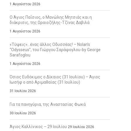
1 Αυγούστου 2026
Ο Άγιος Παΐσιος, ο Μανώλης Μητσιάς και η
διάκρισις, της Ωραιοζήλης-Τζίνας Δαβιλά
1 Αυγούστου 2026
«Τύψεις»…ένας άλλος Οδυσσέας! – Nolan’s
“Odysseus”, του Γιώργου Σαράφογλου-by George
Sarafoglou
1 Αυγούστου 2026
Όσιος Ευδόκιμος ο Δίκαιος (31 Ιουλίου) – Άγιος
Ιωσήφ ο από Αριμαθαίας (31 Ιουλίου)
31 Ιουλίου 2026
Για τα πανηγύρια, της Αναστασίας Φωκά
30 Ιουλίου 2026
Άγιος Καλλίνικος – 29 Ιουλίου
29 Ιουλίου 2026