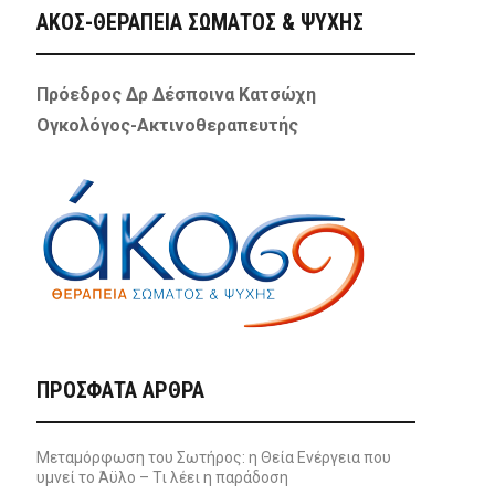
ΑΚΟΣ-ΘΕΡΑΠΕΙΑ ΣΩΜΑΤΟΣ & ΨΥΧΗΣ
Πρόεδρος Δρ Δέσποινα Κατσώχη
Ογκολόγος-Ακτινοθεραπευτής
ΠΡΌΣΦΑΤΑ ΆΡΘΡΑ
Μεταμόρφωση του Σωτήρος: η Θεία Ενέργεια που
υμνεί το Άϋλο – Τι λέει η παράδοση