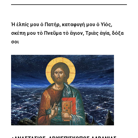
Ἡ ἐλπίς μου ὁ Πατήρ, καταφυγή μου ὁ Υἱός,
σκέπη μου τὸ Πνεῦμα τὸ ἅγιον, Τριὰς ἁγία, δόξα
σοι