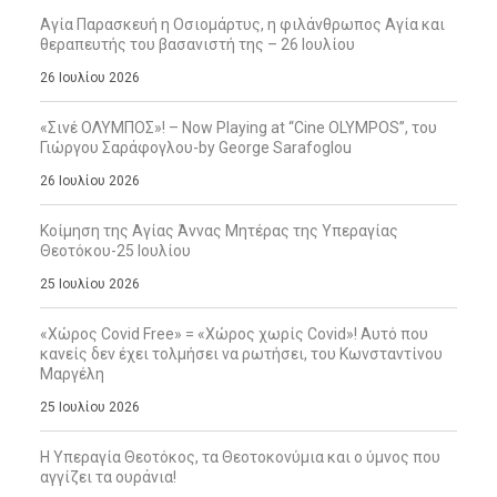
Αγία Παρασκευή η Οσιομάρτυς, η φιλάνθρωπος Αγία και
θεραπευτής του βασανιστή της – 26 Ιουλίου
26 Ιουλίου 2026
«Σινέ ΟΛΥΜΠΟΣ»! – Now Playing at “Cine OLYMPOS”, του
Γιώργου Σαράφογλου-by George Sarafoglou
26 Ιουλίου 2026
Κοίμηση της Αγίας Άννας Μητέρας της Υπεραγίας
Θεοτόκου-25 Ιουλίου
25 Ιουλίου 2026
«Χώρος Covid Free» = «Χώρος χωρίς Covid»! Αυτό που
κανείς δεν έχει τολμήσει να ρωτήσει, του Κωνσταντίνου
Μαργέλη
25 Ιουλίου 2026
Η Υπεραγία Θεοτόκος, τα Θεοτοκονύμια και ο ύμνος που
αγγίζει τα ουράνια!