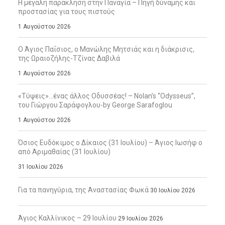
Η μεγάλη παράκληση στην Παναγία – Πηγή δύναμης και
προστασίας για τους πιστούς
1 Αυγούστου 2026
Ο Άγιος Παΐσιος, ο Μανώλης Μητσιάς και η διάκρισις,
της Ωραιοζήλης-Τζίνας Δαβιλά
1 Αυγούστου 2026
«Τύψεις»…ένας άλλος Οδυσσέας! – Nolan’s “Odysseus”,
του Γιώργου Σαράφογλου-by George Sarafoglou
1 Αυγούστου 2026
Όσιος Ευδόκιμος ο Δίκαιος (31 Ιουλίου) – Άγιος Ιωσήφ ο
από Αριμαθαίας (31 Ιουλίου)
31 Ιουλίου 2026
Για τα πανηγύρια, της Αναστασίας Φωκά
30 Ιουλίου 2026
Άγιος Καλλίνικος – 29 Ιουλίου
29 Ιουλίου 2026