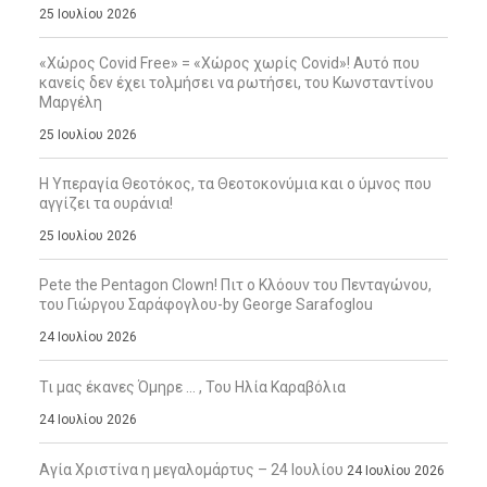
25 Ιουλίου 2026
«Χώρος Covid Free» = «Χώρος χωρίς Covid»! Αυτό που
κανείς δεν έχει τολμήσει να ρωτήσει, του Κωνσταντίνου
Μαργέλη
25 Ιουλίου 2026
Η Υπεραγία Θεοτόκος, τα Θεοτοκονύμια και ο ύμνος που
αγγίζει τα ουράνια!
25 Ιουλίου 2026
Pete the Pentagon Clown! Πιτ ο Κλόουν του Πενταγώνου,
του Γιώργου Σαράφογλου-by George Sarafoglou
24 Ιουλίου 2026
Τι μας έκανες Όμηρε … , Του Ηλία Καραβόλια
24 Ιουλίου 2026
Αγία Χριστίνα η μεγαλομάρτυς – 24 Ιουλίου
24 Ιουλίου 2026