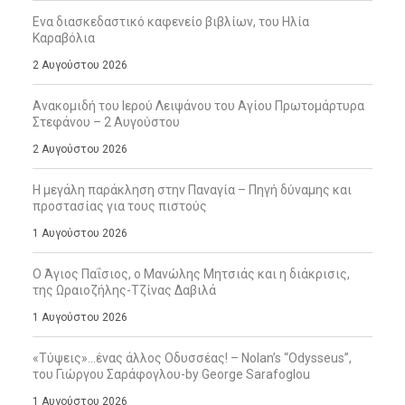
Ενα διασκεδαστικό καφενείο βιβλίων, του Ηλία
Καραβόλια
2 Αυγούστου 2026
Ανακομιδή του Ιερού Λειψάνου του Αγίου Πρωτομάρτυρα
Στεφάνου – 2 Αυγούστου
2 Αυγούστου 2026
Η μεγάλη παράκληση στην Παναγία – Πηγή δύναμης και
προστασίας για τους πιστούς
1 Αυγούστου 2026
Ο Άγιος Παΐσιος, ο Μανώλης Μητσιάς και η διάκρισις,
της Ωραιοζήλης-Τζίνας Δαβιλά
1 Αυγούστου 2026
«Τύψεις»…ένας άλλος Οδυσσέας! – Nolan’s “Odysseus”,
του Γιώργου Σαράφογλου-by George Sarafoglou
1 Αυγούστου 2026