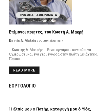
ΠΡΌΣΩΠΑ - ΑΦΙΕΡΏΜΑΤΑ
Επίμονοι ποιητές, του Κωστή Α. Μακρή
Kostis A. Makris
/ 22 Απριλίου 2015
Κωστής Α. Μακρής Είναι αργάμισι, κοντεύει να
ξημερώσει και ένα χέρι ένιωσα στην πλάτη. Σκιάχτηκα.
Γύρισα…
READ MORE
ΕΟΡΤΟΛΟΓΙΟ
Ἡ ἐλπίς μου ὁ Πατήρ, καταφυγή μου ὁ Υἱός,