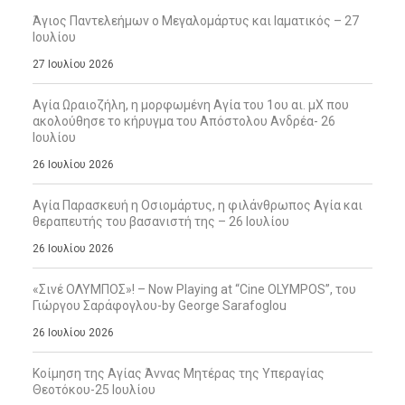
Άγιος Παντελεήμων ο Μεγαλομάρτυς και Ιαματικός – 27
Ιουλίου
27 Ιουλίου 2026
Αγία Ωραιοζήλη, η μορφωμένη Αγία του 1ου αι. μΧ που
ακολούθησε το κήρυγμα του Απόστολου Ανδρέα- 26
Ιουλίου
26 Ιουλίου 2026
Αγία Παρασκευή η Οσιομάρτυς, η φιλάνθρωπος Αγία και
θεραπευτής του βασανιστή της – 26 Ιουλίου
26 Ιουλίου 2026
«Σινέ ΟΛΥΜΠΟΣ»! – Now Playing at “Cine OLYMPOS”, του
Γιώργου Σαράφογλου-by George Sarafoglou
26 Ιουλίου 2026
Κοίμηση της Αγίας Άννας Μητέρας της Υπεραγίας
Θεοτόκου-25 Ιουλίου