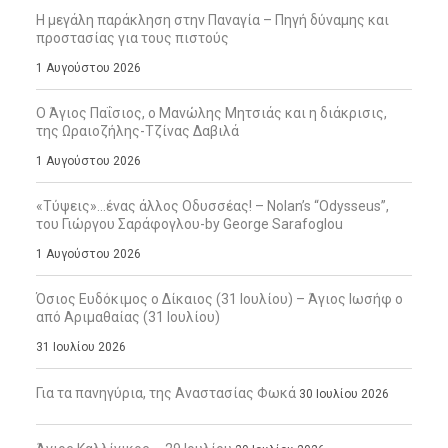
Η μεγάλη παράκληση στην Παναγία – Πηγή δύναμης και
προστασίας για τους πιστούς
1 Αυγούστου 2026
Ο Άγιος Παΐσιος, ο Μανώλης Μητσιάς και η διάκρισις,
της Ωραιοζήλης-Τζίνας Δαβιλά
1 Αυγούστου 2026
«Τύψεις»…ένας άλλος Οδυσσέας! – Nolan’s “Odysseus”,
του Γιώργου Σαράφογλου-by George Sarafoglou
1 Αυγούστου 2026
Όσιος Ευδόκιμος ο Δίκαιος (31 Ιουλίου) – Άγιος Ιωσήφ ο
από Αριμαθαίας (31 Ιουλίου)
31 Ιουλίου 2026
Για τα πανηγύρια, της Αναστασίας Φωκά
30 Ιουλίου 2026