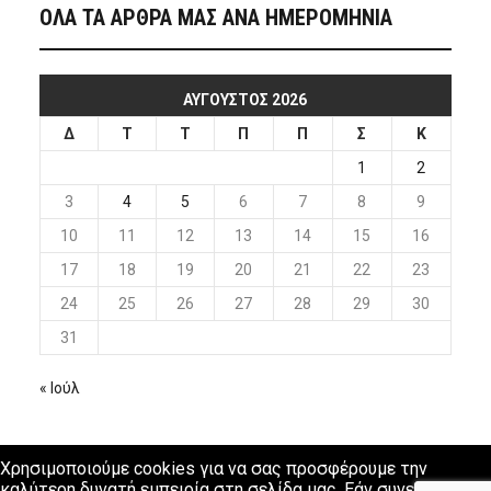
ΟΛΑ ΤΑ ΑΡΘΡΑ ΜΑΣ ΑΝΑ ΗΜΕΡΟΜΗΝΙΑ
ΑΎΓΟΥΣΤΟΣ 2026
Δ
Τ
Τ
Π
Π
Σ
Κ
1
2
3
4
5
6
7
8
9
10
11
12
13
14
15
16
17
18
19
20
21
22
23
24
25
26
27
28
29
30
31
« Ιούλ
Χρησιμοποιούμε cookies για να σας προσφέρουμε την
καλύτερη δυνατή εμπειρία στη σελίδα μας. Εάν συνεχίσετε να