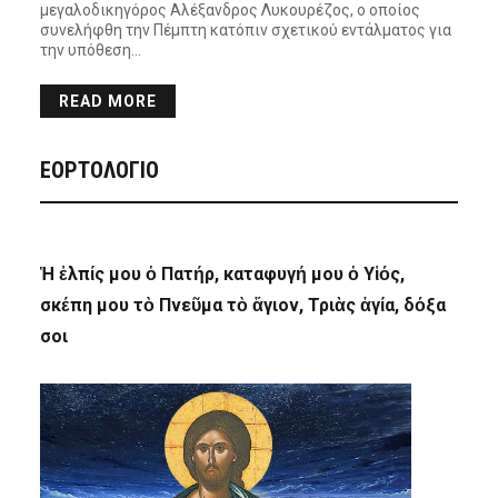
μεγαλοδικηγόρος Αλέξανδρος Λυκουρέζος, ο οποίος
συνελήφθη την Πέμπτη κατόπιν σχετικού εντάλματος για
την υπόθεση…
READ MORE
ΕΟΡΤΟΛΟΓΙΟ
Ἡ ἐλπίς μου ὁ Πατήρ, καταφυγή μου ὁ Υἱός,
σκέπη μου τὸ Πνεῦμα τὸ ἅγιον, Τριὰς ἁγία, δόξα
σοι