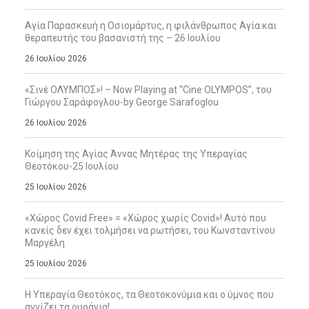
Αγία Παρασκευή η Οσιομάρτυς, η φιλάνθρωπος Αγία και
θεραπευτής του βασανιστή της – 26 Ιουλίου
26 Ιουλίου 2026
«Σινέ ΟΛΥΜΠΟΣ»! – Now Playing at “Cine OLYMPOS”, του
Γιώργου Σαράφογλου-by George Sarafoglou
26 Ιουλίου 2026
Κοίμηση της Αγίας Άννας Μητέρας της Υπεραγίας
Θεοτόκου-25 Ιουλίου
25 Ιουλίου 2026
«Χώρος Covid Free» = «Χώρος χωρίς Covid»! Αυτό που
κανείς δεν έχει τολμήσει να ρωτήσει, του Κωνσταντίνου
Μαργέλη
25 Ιουλίου 2026
Η Υπεραγία Θεοτόκος, τα Θεοτοκονύμια και ο ύμνος που
αγγίζει τα ουράνια!