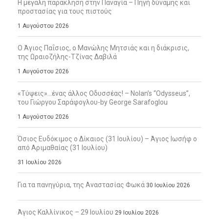
Η μεγάλη παράκληση στην Παναγία – Πηγή δύναμης και
προστασίας για τους πιστούς
1 Αυγούστου 2026
Ο Άγιος Παΐσιος, ο Μανώλης Μητσιάς και η διάκρισις,
της Ωραιοζήλης-Τζίνας Δαβιλά
1 Αυγούστου 2026
«Τύψεις»…ένας άλλος Οδυσσέας! – Nolan’s “Odysseus”,
του Γιώργου Σαράφογλου-by George Sarafoglou
1 Αυγούστου 2026
Όσιος Ευδόκιμος ο Δίκαιος (31 Ιουλίου) – Άγιος Ιωσήφ ο
από Αριμαθαίας (31 Ιουλίου)
31 Ιουλίου 2026
Για τα πανηγύρια, της Αναστασίας Φωκά
30 Ιουλίου 2026
Άγιος Καλλίνικος – 29 Ιουλίου
29 Ιουλίου 2026