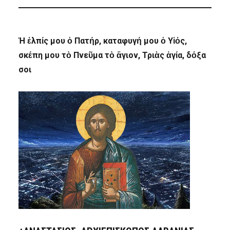
Ἡ ἐλπίς μου ὁ Πατήρ, καταφυγή μου ὁ Υἱός,
σκέπη μου τὸ Πνεῦμα τὸ ἅγιον, Τριὰς ἁγία, δόξα
σοι