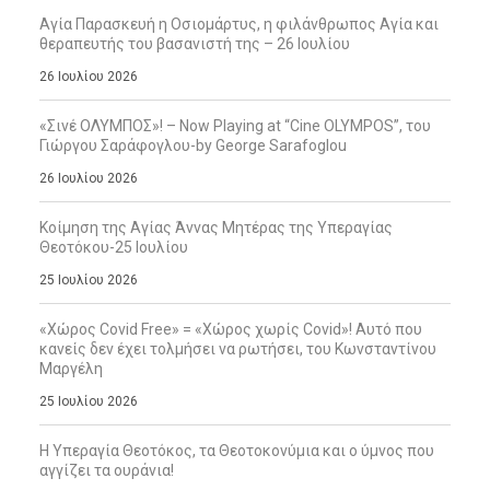
Αγία Παρασκευή η Οσιομάρτυς, η φιλάνθρωπος Αγία και
θεραπευτής του βασανιστή της – 26 Ιουλίου
26 Ιουλίου 2026
«Σινέ ΟΛΥΜΠΟΣ»! – Now Playing at “Cine OLYMPOS”, του
Γιώργου Σαράφογλου-by George Sarafoglou
26 Ιουλίου 2026
Κοίμηση της Αγίας Άννας Μητέρας της Υπεραγίας
Θεοτόκου-25 Ιουλίου
25 Ιουλίου 2026
«Χώρος Covid Free» = «Χώρος χωρίς Covid»! Αυτό που
κανείς δεν έχει τολμήσει να ρωτήσει, του Κωνσταντίνου
Μαργέλη
25 Ιουλίου 2026
Η Υπεραγία Θεοτόκος, τα Θεοτοκονύμια και ο ύμνος που
αγγίζει τα ουράνια!