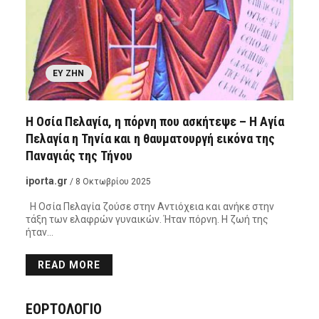
ΕΥ ΖΗΝ
Η Οσία Πελαγία, η πόρνη που ασκήτεψε – Η Αγία
Πελαγία η Τηνία και η θαυματουργή εικόνα της
Παναγιάς της Τήνου
iporta.gr
/ 8 Οκτωβρίου 2025
Η Οσία Πελαγία ζούσε στην Αντιόχεια και ανήκε στην
τάξη των ελαφρών γυναικών. Ήταν πόρνη. Η ζωή της
ήταν…
READ MORE
ΕΟΡΤΟΛΟΓΙΟ