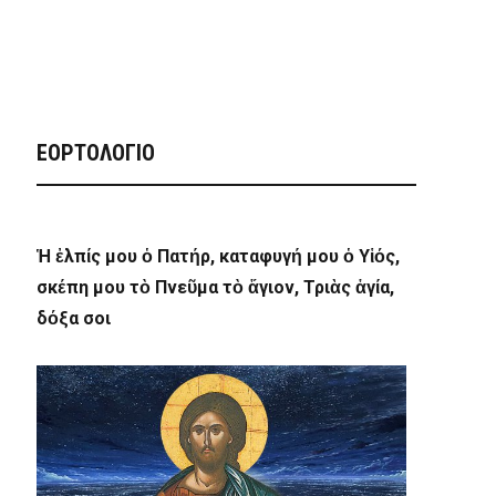
ΕΟΡΤΟΛΟΓΙΟ
Ἡ ἐλπίς μου ὁ Πατήρ, καταφυγή μου ὁ Υἱός,
σκέπη μου τὸ Πνεῦμα τὸ ἅγιον, Τριὰς ἁγία,
δόξα σοι