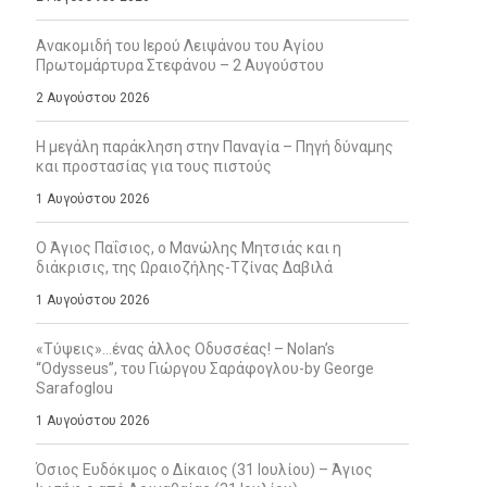
Ανακομιδή του Ιερού Λειψάνου του Αγίου
Πρωτομάρτυρα Στεφάνου – 2 Αυγούστου
2 Αυγούστου 2026
Η μεγάλη παράκληση στην Παναγία – Πηγή δύναμης
και προστασίας για τους πιστούς
1 Αυγούστου 2026
Ο Άγιος Παΐσιος, ο Μανώλης Μητσιάς και η
διάκρισις, της Ωραιοζήλης-Τζίνας Δαβιλά
1 Αυγούστου 2026
«Τύψεις»…ένας άλλος Οδυσσέας! – Nolan’s
“Odysseus”, του Γιώργου Σαράφογλου-by George
Sarafoglou
1 Αυγούστου 2026
Όσιος Ευδόκιμος ο Δίκαιος (31 Ιουλίου) – Άγιος