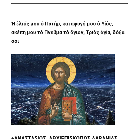
Ἡ ἐλπίς μου ὁ Πατήρ, καταφυγή μου ὁ Υἱός,
σκέπη μου τὸ Πνεῦμα τὸ ἅγιον, Τριὰς ἁγία, δόξα
σοι
+ΑΝΑΣΤΆΣΙΟΣ, ΑΡΧΙΕΠΊΣΚΟΠΟΣ ΑΛΒΑΝΊΑΣ,