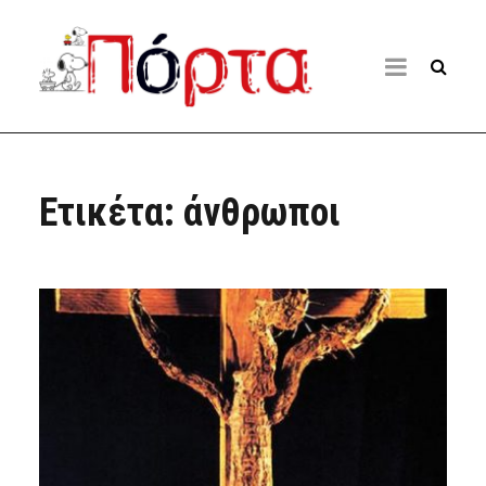
Ετικέτα:
άνθρωποι