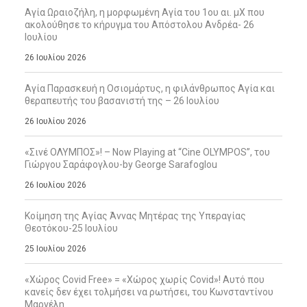
Αγία Ωραιοζήλη, η μορφωμένη Αγία του 1ου αι. μΧ που
ακολούθησε το κήρυγμα του Απόστολου Ανδρέα- 26
Ιουλίου
26 Ιουλίου 2026
Αγία Παρασκευή η Οσιομάρτυς, η φιλάνθρωπος Αγία και
θεραπευτής του βασανιστή της – 26 Ιουλίου
26 Ιουλίου 2026
«Σινέ ΟΛΥΜΠΟΣ»! – Now Playing at “Cine OLYMPOS”, του
Γιώργου Σαράφογλου-by George Sarafoglou
26 Ιουλίου 2026
Κοίμηση της Αγίας Άννας Μητέρας της Υπεραγίας
Θεοτόκου-25 Ιουλίου
25 Ιουλίου 2026
«Χώρος Covid Free» = «Χώρος χωρίς Covid»! Αυτό που
κανείς δεν έχει τολμήσει να ρωτήσει, του Κωνσταντίνου
Μαργέλη