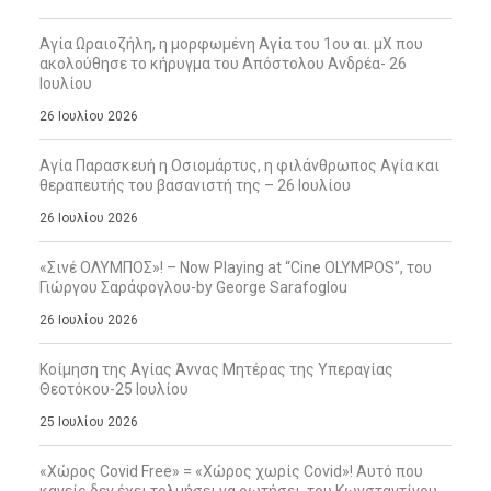
Αγία Ωραιοζήλη, η μορφωμένη Αγία του 1ου αι. μΧ που
ακολούθησε το κήρυγμα του Απόστολου Ανδρέα- 26
Ιουλίου
26 Ιουλίου 2026
Αγία Παρασκευή η Οσιομάρτυς, η φιλάνθρωπος Αγία και
θεραπευτής του βασανιστή της – 26 Ιουλίου
26 Ιουλίου 2026
«Σινέ ΟΛΥΜΠΟΣ»! – Now Playing at “Cine OLYMPOS”, του
Γιώργου Σαράφογλου-by George Sarafoglou
26 Ιουλίου 2026
Κοίμηση της Αγίας Άννας Μητέρας της Υπεραγίας
Θεοτόκου-25 Ιουλίου
25 Ιουλίου 2026
«Χώρος Covid Free» = «Χώρος χωρίς Covid»! Αυτό που