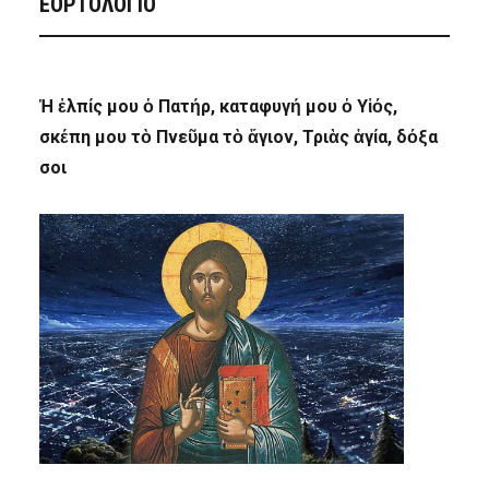
ΕΟΡΤΟΛΟΓΙΟ
Ἡ ἐλπίς μου ὁ Πατήρ, καταφυγή μου ὁ Υἱός,
σκέπη μου τὸ Πνεῦμα τὸ ἅγιον, Τριὰς ἁγία, δόξα
σοι