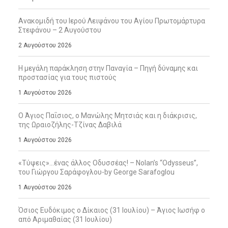
Ανακομιδή του Ιερού Λειψάνου του Αγίου Πρωτομάρτυρα
Στεφάνου – 2 Αυγούστου
2 Αυγούστου 2026
Η μεγάλη παράκληση στην Παναγία – Πηγή δύναμης και
προστασίας για τους πιστούς
1 Αυγούστου 2026
Ο Άγιος Παΐσιος, ο Μανώλης Μητσιάς και η διάκρισις,
της Ωραιοζήλης-Τζίνας Δαβιλά
1 Αυγούστου 2026
«Τύψεις»…ένας άλλος Οδυσσέας! – Nolan’s “Odysseus”,
του Γιώργου Σαράφογλου-by George Sarafoglou
1 Αυγούστου 2026
Όσιος Ευδόκιμος ο Δίκαιος (31 Ιουλίου) – Άγιος Ιωσήφ ο
από Αριμαθαίας (31 Ιουλίου)