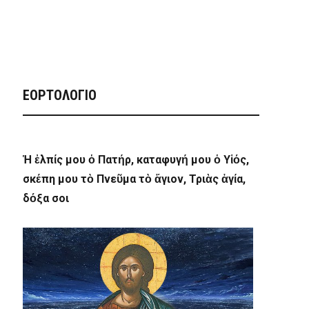
ΕΟΡΤΟΛΟΓΙΟ
Ἡ ἐλπίς μου ὁ Πατήρ, καταφυγή μου ὁ Υἱός,
σκέπη μου τὸ Πνεῦμα τὸ ἅγιον, Τριὰς ἁγία,
δόξα σοι