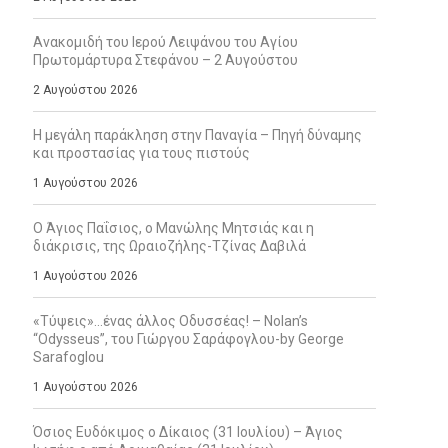
Ανακομιδή του Ιερού Λειψάνου του Αγίου
Πρωτομάρτυρα Στεφάνου – 2 Αυγούστου
2 Αυγούστου 2026
Η μεγάλη παράκληση στην Παναγία – Πηγή δύναμης
και προστασίας για τους πιστούς
1 Αυγούστου 2026
Ο Άγιος Παΐσιος, ο Μανώλης Μητσιάς και η
διάκρισις, της Ωραιοζήλης-Τζίνας Δαβιλά
1 Αυγούστου 2026
«Τύψεις»…ένας άλλος Οδυσσέας! – Nolan’s
“Odysseus”, του Γιώργου Σαράφογλου-by George
Sarafoglou
1 Αυγούστου 2026
Όσιος Ευδόκιμος ο Δίκαιος (31 Ιουλίου) – Άγιος