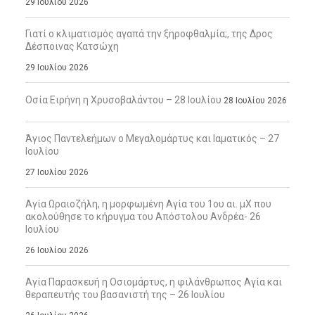
29 Ιουλίου 2026
Γιατί ο κλιματισμός αγαπά την ξηροφθαλμία;, της Δρος
Δέσποινας Κατσώχη
29 Ιουλίου 2026
Οσία Ειρήνη η Χρυσοβαλάντου – 28 Ιουλίου
28 Ιουλίου 2026
Άγιος Παντελεήμων ο Μεγαλομάρτυς και Ιαματικός – 27
Ιουλίου
27 Ιουλίου 2026
Αγία Ωραιοζήλη, η μορφωμένη Αγία του 1ου αι. μΧ που
ακολούθησε το κήρυγμα του Απόστολου Ανδρέα- 26
Ιουλίου
26 Ιουλίου 2026
Αγία Παρασκευή η Οσιομάρτυς, η φιλάνθρωπος Αγία και
θεραπευτής του βασανιστή της – 26 Ιουλίου