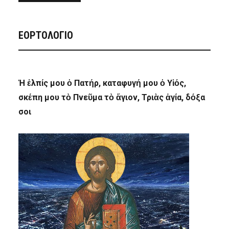
ΕΟΡΤΟΛΟΓΙΟ
Ἡ ἐλπίς μου ὁ Πατήρ, καταφυγή μου ὁ Υἱός,
σκέπη μου τὸ Πνεῦμα τὸ ἅγιον, Τριὰς ἁγία, δόξα
σοι