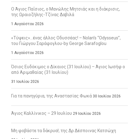
Ο Άγιος Παΐσιος, ο Μανώλης Μητσιάς και η διάκρισις,
της Ωραιοζήλης-Τζίνας Δαβιλά
1 Αυγούστου 2026
«Τύψεις»…ένας άλλος Οδυσσέας! – Nolan’s “Odysseus”,
του Γιώργου Σαράφογλου-by George Sarafoglou
1 Αυγούστου 2026
Όσιος Ευδόκιμος ο Δίκαιος (31 Ιουλίου) – Άγιος Ιωσήφ ο
από Αριμαθαίας (31 Ιουλίου)
31 Ιουλίου 2026
Για τα πανηγύρια, της Αναστασίας Φωκά
30 Ιουλίου 2026
Άγιος Καλλίνικος – 29 Ιουλίου
29 Ιουλίου 2026
Μη φοβάστε τα δάκρυα!, της Δρ Δέσποινας Κατσώχη