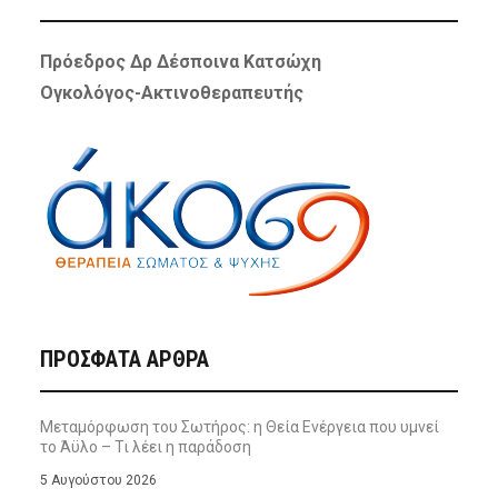
Πρόεδρος Δρ Δέσποινα Κατσώχη
Ογκολόγος-Ακτινοθεραπευτής
ΠΡΌΣΦΑΤΑ ΆΡΘΡΑ
Μεταμόρφωση του Σωτήρος: η Θεία Ενέργεια που υμνεί
το Άϋλο – Τι λέει η παράδοση
5 Αυγούστου 2026