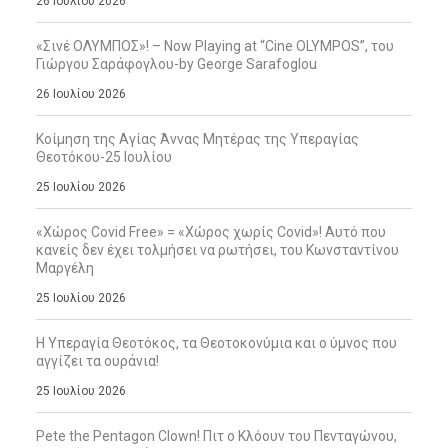
26 Ιουλίου 2026
«Σινέ ΟΛΥΜΠΟΣ»! – Now Playing at “Cine OLYMPOS”, του
Γιώργου Σαράφογλου-by George Sarafoglou
26 Ιουλίου 2026
Κοίμηση της Αγίας Άννας Μητέρας της Υπεραγίας
Θεοτόκου-25 Ιουλίου
25 Ιουλίου 2026
«Χώρος Covid Free» = «Χώρος χωρίς Covid»! Αυτό που
κανείς δεν έχει τολμήσει να ρωτήσει, του Κωνσταντίνου
Μαργέλη
25 Ιουλίου 2026
Η Υπεραγία Θεοτόκος, τα Θεοτοκονύμια και ο ύμνος που
αγγίζει τα ουράνια!
25 Ιουλίου 2026
Pete the Pentagon Clown! Πιτ ο Κλόουν του Πενταγώνου,