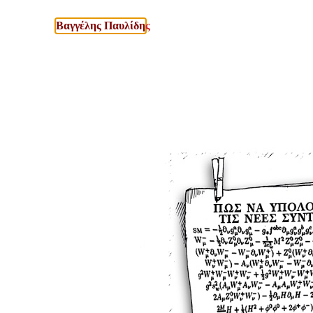
Βαγγέλης Παυλίδη
ς