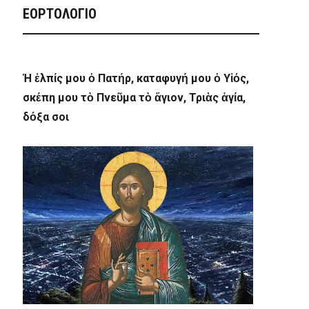
ΕΟΡΤΟΛΟΓΙΟ
Ἡ ἐλπίς μου ὁ Πατήρ, καταφυγή μου ὁ Υἱός,
σκέπη μου τὸ Πνεῦμα τὸ ἅγιον, Τριὰς ἁγία,
δόξα σοι