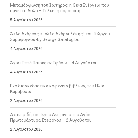
Μεταμόρφωση του Σωτήρος: η Θεία Ενέργεια που
υμνεί το Άϋλο – Τι λέει η παράδοση
5 Αυγούστου 2026
Άλλο Ανδρέας κι άλλο Ανδρουλάκης!, του Γιώργου
Σαράφογλου-by George Sarafoglou
4 Αυγούστου 2026
Άγιοι Επτά Παίδες εν Εφέσω – 4 Αυγούστου
4 Αυγούστου 2026
Ενα διασκεδαστικό καφενείο βιβλίων, του Ηλία
Καραβόλια
2 Αυγούστου 2026
Ανακομιδή του Ιερού Λειψάνου του Αγίου
Πρωτομάρτυρα Στεφάνου – 2 Αυγούστου
2 Αυγούστου 2026