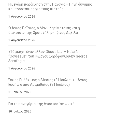
Η μεγάλη παράκληση στην Παναγία – Πηγή δύναμης
και προστασίας για τους πιστούς
1 Αυγούστου 2026
Ο Άγιος Παΐσιος, ο Μανώλης Μητσιάς και η
διάκρισις, της Ωραιοζήλης-Τζίνας Δαβιλά
1 Αυγούστου 2026
«Τύψεις»…ένας άλλος Οδυσσέας! – Nolan’s
“Odysseus”, του Γιώργου Σαράφογλου-by George
Sarafoglou
1 Αυγούστου 2026
Όσιος Ευδόκιμος ο Δίκαιος (31 Ιουλίου) – Άγιος
Ιωσήφ ο από Αριμαθαίας (31 Ιουλίου)
31 Ιουλίου 2026
Για τα πανηγύρια, της Αναστασίας Φωκά
30 Ιουλίου 2026