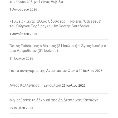
της Ωραιοζήλης-Τζίνας Δαβιλά
1 Αυγούστου 2026
«Τύψεις»…ένας άλλος Οδυσσέας! – Nolan’s “Odysseus”,
του Γιώργου Σαράφογλου-by George Sarafoglou
1 Αυγούστου 2026
Όσιος Ευδόκιμος ο Δίκαιος (31 Ιουλίου) – Άγιος Ιωσήφ ο
από Αριμαθαίας (31 Ιουλίου)
31 Ιουλίου 2026
Για τα πανηγύρια, της Αναστασίας Φωκά
30 Ιουλίου 2026
Άγιος Καλλίνικος – 29 Ιουλίου
29 Ιουλίου 2026
Μη φοβάστε τα δάκρυα!, της Δρ Δέσποινας Κατσώχη
29 Ιουλίου 2026