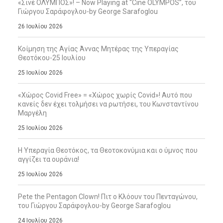
«Σινέ ΟΛΥΜΠΟΣ»! – Now Playing at “Cine OLYMPOS”, του
Γιώργου Σαράφογλου-by George Sarafoglou
26 Ιουλίου 2026
Κοίμηση της Αγίας Άννας Μητέρας της Υπεραγίας
Θεοτόκου-25 Ιουλίου
25 Ιουλίου 2026
«Χώρος Covid Free» = «Χώρος χωρίς Covid»! Αυτό που
κανείς δεν έχει τολμήσει να ρωτήσει, του Κωνσταντίνου
Μαργέλη
25 Ιουλίου 2026
Η Υπεραγία Θεοτόκος, τα Θεοτοκονύμια και ο ύμνος που
αγγίζει τα ουράνια!
25 Ιουλίου 2026
Pete the Pentagon Clown! Πιτ ο Κλόουν του Πενταγώνου,
του Γιώργου Σαράφογλου-by George Sarafoglou
24 Ιουλίου 2026