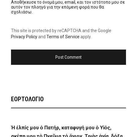
Αποθήκευσε το όνομά μου, email, και τον ιστότοπο μου σε
αυτόν τον πλοηγό για την επόμενη φορά που θα
σχολιάσω.
This site is protected by reCAPTCHA and the Google
Privacy Policy
and
Terms of Service
apply.
ΕΟΡΤΟΛΟΓΙΟ
Ἡ ἐλπίς μου ὁ Πατήρ, καταφυγή μου ὁ Υἱός,
σκέπη μου τὸ Πνεῦμα τὸ ἅγιον, Τριὰς ἁγία, δόξα