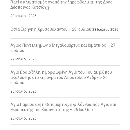
Γιατί ο κλιματισμός αγαπά την ξηροφθαλμία;, της Δρος
Δέσποινας Κατσώχη
29 Ιουλίου 2026
Οσία Ειρήνη η Χρυσοβαλάντου – 28 Ιουλίου
28 Ιουλίου 2026
Άγιος Παντελεήμων ο Μεγαλομάρτυς και Ιαματικός – 27
Ιουλίου
27 Ιουλίου 2026
Αγία Ωραιοζήλη, η μορφωμένη Αγία του 1ου αι. μΧ που
ακολούθησε το κήρυγμα του Απόστολου Ανδρέα- 26
Ιουλίου
26 Ιουλίου 2026
Αγία Παρασκευή η Οσιομάρτυς, η φιλάνθρωπος Αγία και
θεραπευτής του βασανιστή της – 26 Ιουλίου
26 Ιουλίου 2026