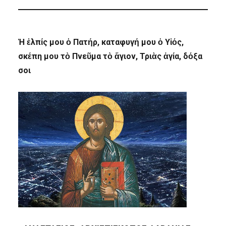
Ἡ ἐλπίς μου ὁ Πατήρ, καταφυγή μου ὁ Υἱός,
σκέπη μου τὸ Πνεῦμα τὸ ἅγιον, Τριὰς ἁγία, δόξα
σοι