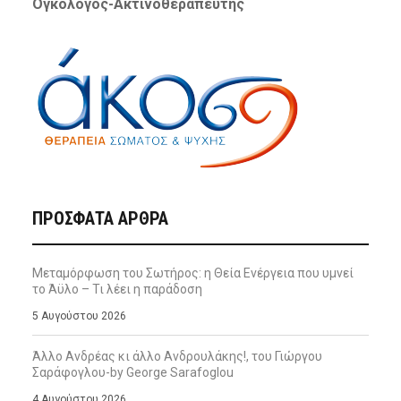
Ογκολόγος-Ακτινοθεραπευτής
ΠΡΌΣΦΑΤΑ ΆΡΘΡΑ
Μεταμόρφωση του Σωτήρος: η Θεία Ενέργεια που υμνεί
το Άϋλο – Τι λέει η παράδοση
5 Αυγούστου 2026
Άλλο Ανδρέας κι άλλο Ανδρουλάκης!, του Γιώργου
Σαράφογλου-by George Sarafoglou
4 Αυγούστου 2026