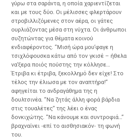
γύρω στα σαράντα, η οποία χαριεντίζεται
και με τους δύο. Οι μέλισσες φλερτάρουν
στροβιλλιζόμενες στον αέρα, οι γάτες
ουρλιάζοντας μέσα στη νύχτα. Οι άνθρωποι
συζητώντας για θέματα κοινού
ενδιαφέροντος. “Μισή ώρα μου’φαγε η
τσιχλόφουσκα κάτω από τον γκισέ – ήθελα
να’ξερα ποιός πούστης την κόλλησε…
Έτριβα κι έτριβα, ξεκολλημό δεν είχε! Στο
τέλος την έλιωσα με τον αναπτήρα!”
αφηγείται το ανδραγάθημα της η
δουλτσινέα. “Να ζητάς άλλη φορά βάρδια
στις τουαλέτες” της λέει ο ένας
δονκιχώτης. “Να κάνουμε και συντροφιά…”
βραχναίνει -επί το αισθησιακόν- τη φωνή
του.