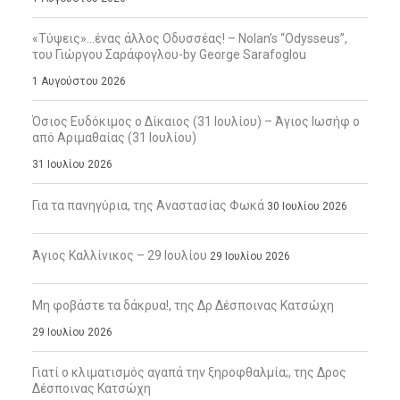
«Τύψεις»…ένας άλλος Οδυσσέας! – Nolan’s “Odysseus”,
του Γιώργου Σαράφογλου-by George Sarafoglou
1 Αυγούστου 2026
Όσιος Ευδόκιμος ο Δίκαιος (31 Ιουλίου) – Άγιος Ιωσήφ ο
από Αριμαθαίας (31 Ιουλίου)
31 Ιουλίου 2026
Για τα πανηγύρια, της Αναστασίας Φωκά
30 Ιουλίου 2026
Άγιος Καλλίνικος – 29 Ιουλίου
29 Ιουλίου 2026
Μη φοβάστε τα δάκρυα!, της Δρ Δέσποινας Κατσώχη
29 Ιουλίου 2026
Γιατί ο κλιματισμός αγαπά την ξηροφθαλμία;, της Δρος
Δέσποινας Κατσώχη