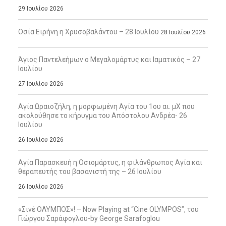
29 Ιουλίου 2026
Οσία Ειρήνη η Χρυσοβαλάντου – 28 Ιουλίου
28 Ιουλίου 2026
Άγιος Παντελεήμων ο Μεγαλομάρτυς και Ιαματικός – 27
Ιουλίου
27 Ιουλίου 2026
Αγία Ωραιοζήλη, η μορφωμένη Αγία του 1ου αι. μΧ που
ακολούθησε το κήρυγμα του Απόστολου Ανδρέα- 26
Ιουλίου
26 Ιουλίου 2026
Αγία Παρασκευή η Οσιομάρτυς, η φιλάνθρωπος Αγία και
θεραπευτής του βασανιστή της – 26 Ιουλίου
26 Ιουλίου 2026
«Σινέ ΟΛΥΜΠΟΣ»! – Now Playing at “Cine OLYMPOS”, του
Γιώργου Σαράφογλου-by George Sarafoglou