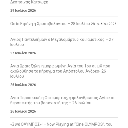
Δέσποινας Κατσώχη
29 Ιουλίου 2026
Οσία Ειρήνη η Χρυσοβαλάντου – 28 Ιουλίου
28 Ιουλίου 2026
Άγιος Παντελεήμων ο Μεγαλομάρτυς και Ιαματικός – 27
Ιουλίου
27 Ιουλίου 2026
Αγία Ωραιοζήλη, η μορφωμένη Αγία του 1ου αι. μΧ που
ακολούθησε το κήρυγμα του Απόστολου Ανδρέα- 26
Ιουλίου
26 Ιουλίου 2026
Αγία Παρασκευή η Οσιομάρτυς, η φιλάνθρωπος Αγία και
θεραπευτής του βασανιστή της – 26 Ιουλίου
26 Ιουλίου 2026
«Σινέ ΟΛΥΜΠΟΣ»! – Now Playing at “Cine OLYMPOS”, του