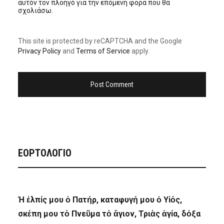
αυτόν τον πλοηγό για την επόμενη φορά που θα
σχολιάσω.
This site is protected by reCAPTCHA and the Google
Privacy Policy
and
Terms of Service
apply.
ΕΟΡΤΟΛΟΓΙΟ
Ἡ ἐλπίς μου ὁ Πατήρ, καταφυγή μου ὁ Υἱός,
σκέπη μου τὸ Πνεῦμα τὸ ἅγιον, Τριὰς ἁγία, δόξα