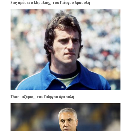
Σας αρέσει ο Μιραλάς;, του Γιώργου Αρκουλή
Τόση μιζέρια;, του Γιώργου Αρκουλή