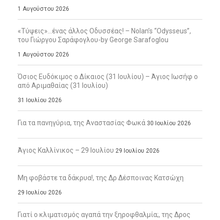
1 Αυγούστου 2026
«Τύψεις»…ένας άλλος Οδυσσέας! – Nolan’s “Odysseus”,
του Γιώργου Σαράφογλου-by George Sarafoglou
1 Αυγούστου 2026
Όσιος Ευδόκιμος ο Δίκαιος (31 Ιουλίου) – Άγιος Ιωσήφ ο
από Αριμαθαίας (31 Ιουλίου)
31 Ιουλίου 2026
Για τα πανηγύρια, της Αναστασίας Φωκά
30 Ιουλίου 2026
Άγιος Καλλίνικος – 29 Ιουλίου
29 Ιουλίου 2026
Μη φοβάστε τα δάκρυα!, της Δρ Δέσποινας Κατσώχη
29 Ιουλίου 2026
Γιατί ο κλιματισμός αγαπά την ξηροφθαλμία;, της Δρος