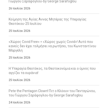
Γιώργου Σαράφογλου-by George Sarafoglou
26 Ιουλίου 2026
Κοίμηση της Αγίας Άννας Μητέρας της Υπεραγίας
Θεοτόκου-25 Ιουλίου
25 Ιουλίου 2026
«Χώρος Covid Free» = «Χώρος χωρίς Covid»! Αυτό που
κανείς δεν έχει τολμήσει να ρωτήσει, του Κωνσταντίνου
Μαργέλη
25 Ιουλίου 2026
Η Υπεραγία Θεοτόκος, τα Θεοτοκονύμια και ο ύμνος που
αγγίζει τα ουράνια!
25 Ιουλίου 2026
Pete the Pentagon Clown! Πιτ ο Κλόουν του Πενταγώνου,
του Γιώργου Σαράφογλου-by George Sarafoglou
24 Ιουλίου 2026