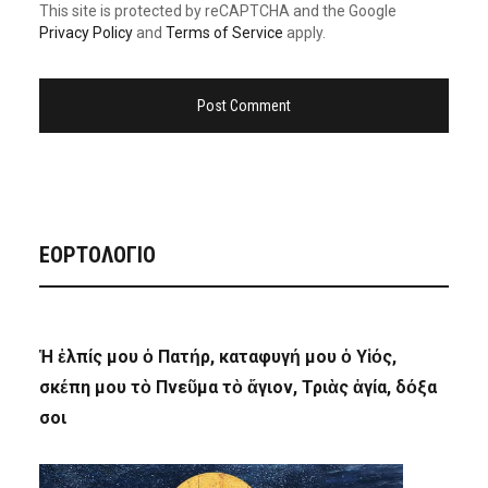
This site is protected by reCAPTCHA and the Google
Privacy Policy
and
Terms of Service
apply.
ΕΟΡΤΟΛΟΓΙΟ
Ἡ ἐλπίς μου ὁ Πατήρ, καταφυγή μου ὁ Υἱός,
σκέπη μου τὸ Πνεῦμα τὸ ἅγιον, Τριὰς ἁγία, δόξα
σοι