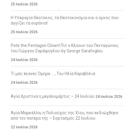
25 Ιουλίου 2026
Η Υπεραγία Θεοτόκος, τα Θεοτοκονύμια και ο ύμνος που
αγγίζει τα ουράνια!
25 Ιουλίου 2026
Pete the Pentagon Clown! Πιτ ο Κλόουν του Πενταγώνου,
του Γιώργου Σαράφογλου-by George Sarafoglou
24 Ιουλίου 2026
Τι μας έκανες Όμηρε … , Του Ηλία Καραβόλια
24 Ιουλίου 2026
Αγία Χριστίνα η μεγαλομάρτυς – 24 Ιουλίου
24 Ιουλίου 2026
Αγία Μαρκέλλα, η Πολιούχος της Χίου, που εκδιώχθηκε
από τον πατέρα της – Εορτασμός 22 Ιουλίου
22 Ιουλίου 2026