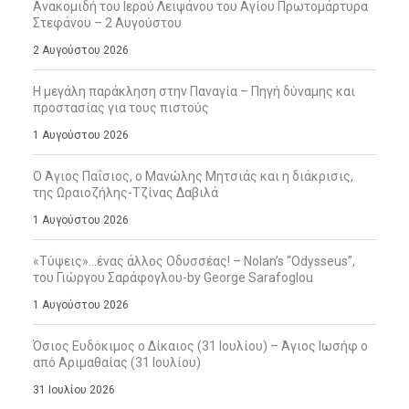
Ανακομιδή του Ιερού Λειψάνου του Αγίου Πρωτομάρτυρα
Στεφάνου – 2 Αυγούστου
2 Αυγούστου 2026
Η μεγάλη παράκληση στην Παναγία – Πηγή δύναμης και
προστασίας για τους πιστούς
1 Αυγούστου 2026
Ο Άγιος Παΐσιος, ο Μανώλης Μητσιάς και η διάκρισις,
της Ωραιοζήλης-Τζίνας Δαβιλά
1 Αυγούστου 2026
«Τύψεις»…ένας άλλος Οδυσσέας! – Nolan’s “Odysseus”,
του Γιώργου Σαράφογλου-by George Sarafoglou
1 Αυγούστου 2026
Όσιος Ευδόκιμος ο Δίκαιος (31 Ιουλίου) – Άγιος Ιωσήφ ο
από Αριμαθαίας (31 Ιουλίου)
31 Ιουλίου 2026