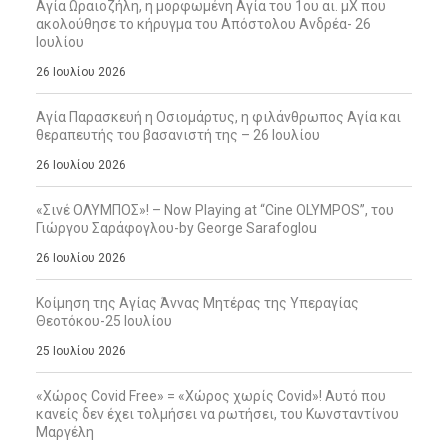
Αγία Ωραιοζήλη, η μορφωμένη Αγία του 1ου αι. μΧ που
ακολούθησε το κήρυγμα του Απόστολου Ανδρέα- 26
Ιουλίου
26 Ιουλίου 2026
Αγία Παρασκευή η Οσιομάρτυς, η φιλάνθρωπος Αγία και
θεραπευτής του βασανιστή της – 26 Ιουλίου
26 Ιουλίου 2026
«Σινέ ΟΛΥΜΠΟΣ»! – Now Playing at “Cine OLYMPOS”, του
Γιώργου Σαράφογλου-by George Sarafoglou
26 Ιουλίου 2026
Κοίμηση της Αγίας Άννας Μητέρας της Υπεραγίας
Θεοτόκου-25 Ιουλίου
25 Ιουλίου 2026
«Χώρος Covid Free» = «Χώρος χωρίς Covid»! Αυτό που
κανείς δεν έχει τολμήσει να ρωτήσει, του Κωνσταντίνου
Μαργέλη