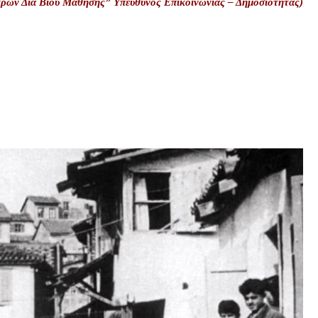
τρων Δια Βίου Μάθησης” Υπεύθυνος Επικοινωνίας – Δημοσιότητας)