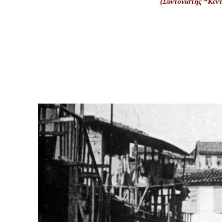
(Συντονιστής “Κέν