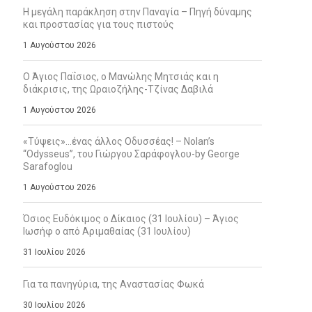
Η μεγάλη παράκληση στην Παναγία – Πηγή δύναμης
και προστασίας για τους πιστούς
1 Αυγούστου 2026
Ο Άγιος Παΐσιος, ο Μανώλης Μητσιάς και η
διάκρισις, της Ωραιοζήλης-Τζίνας Δαβιλά
1 Αυγούστου 2026
«Τύψεις»…ένας άλλος Οδυσσέας! – Nolan’s
“Odysseus”, του Γιώργου Σαράφογλου-by George
Sarafoglou
1 Αυγούστου 2026
Όσιος Ευδόκιμος ο Δίκαιος (31 Ιουλίου) – Άγιος
Ιωσήφ ο από Αριμαθαίας (31 Ιουλίου)
31 Ιουλίου 2026
Για τα πανηγύρια, της Αναστασίας Φωκά
30 Ιουλίου 2026