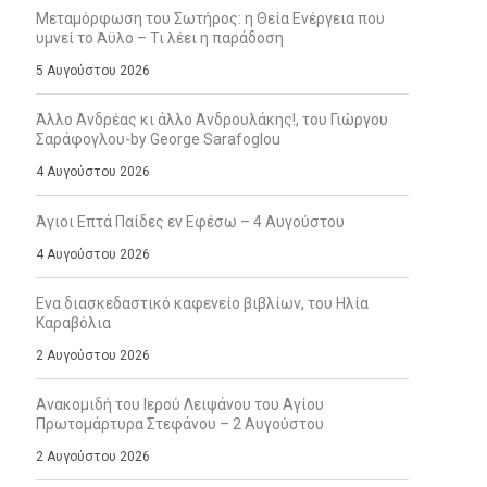
Μεταμόρφωση του Σωτήρος: η Θεία Ενέργεια που
υμνεί το Άϋλο – Τι λέει η παράδοση
5 Αυγούστου 2026
Άλλο Ανδρέας κι άλλο Ανδρουλάκης!, του Γιώργου
Σαράφογλου-by George Sarafoglou
4 Αυγούστου 2026
Άγιοι Επτά Παίδες εν Εφέσω – 4 Αυγούστου
4 Αυγούστου 2026
Ενα διασκεδαστικό καφενείο βιβλίων, του Ηλία
Καραβόλια
2 Αυγούστου 2026
Ανακομιδή του Ιερού Λειψάνου του Αγίου
Πρωτομάρτυρα Στεφάνου – 2 Αυγούστου
2 Αυγούστου 2026