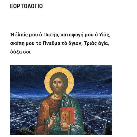
ΕΟΡΤΟΛΟΓΙΟ
Ἡ ἐλπίς μου ὁ Πατήρ, καταφυγή μου ὁ Υἱός,
σκέπη μου τὸ Πνεῦμα τὸ ἅγιον, Τριὰς ἁγία,
δόξα σοι