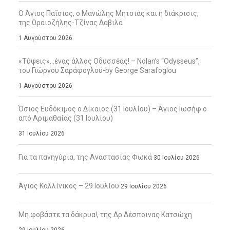
Ο Άγιος Παΐσιος, ο Μανώλης Μητσιάς και η διάκρισις,
της Ωραιοζήλης-Τζίνας Δαβιλά
1 Αυγούστου 2026
«Τύψεις»…ένας άλλος Οδυσσέας! – Nolan’s “Odysseus”,
του Γιώργου Σαράφογλου-by George Sarafoglou
1 Αυγούστου 2026
Όσιος Ευδόκιμος ο Δίκαιος (31 Ιουλίου) – Άγιος Ιωσήφ ο
από Αριμαθαίας (31 Ιουλίου)
31 Ιουλίου 2026
Για τα πανηγύρια, της Αναστασίας Φωκά
30 Ιουλίου 2026
Άγιος Καλλίνικος – 29 Ιουλίου
29 Ιουλίου 2026
Μη φοβάστε τα δάκρυα!, της Δρ Δέσποινας Κατσώχη