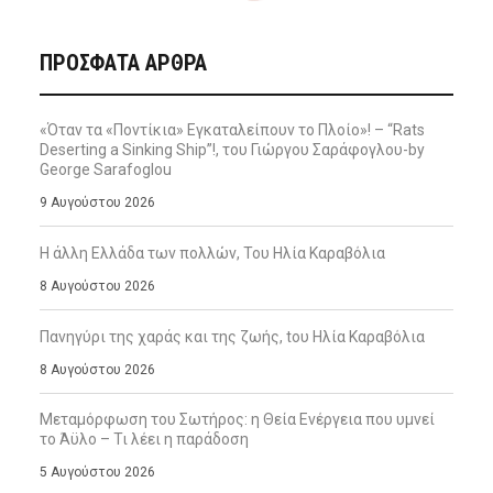
ΠΡΌΣΦΑΤΑ ΆΡΘΡΑ
«Όταν τα «Ποντίκια» Εγκαταλείπουν το Πλοίο»! – “Rats
Deserting a Sinking Ship”!, του Γιώργου Σαράφογλου-by
George Sarafoglou
9 Αυγούστου 2026
Η άλλη Ελλάδα των πολλών, Του Ηλία Καραβόλια
8 Αυγούστου 2026
Πανηγύρι της χαράς και της ζωής, tου Ηλία Καραβόλια
8 Αυγούστου 2026
Μεταμόρφωση του Σωτήρος: η Θεία Ενέργεια που υμνεί
το Άϋλο – Τι λέει η παράδοση
5 Αυγούστου 2026