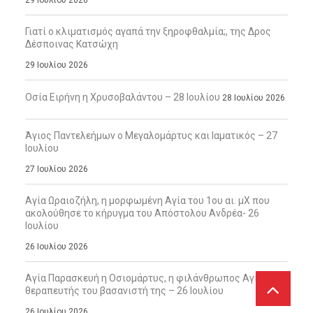
29 Ιουλίου 2026
Γιατί ο κλιματισμός αγαπά την ξηροφθαλμία;, της Δρος
Δέσποινας Κατσώχη
29 Ιουλίου 2026
Οσία Ειρήνη η Χρυσοβαλάντου – 28 Ιουλίου
28 Ιουλίου 2026
Άγιος Παντελεήμων ο Μεγαλομάρτυς και Ιαματικός – 27
Ιουλίου
27 Ιουλίου 2026
Αγία Ωραιοζήλη, η μορφωμένη Αγία του 1ου αι. μΧ που
ακολούθησε το κήρυγμα του Απόστολου Ανδρέα- 26
Ιουλίου
26 Ιουλίου 2026
Αγία Παρασκευή η Οσιομάρτυς, η φιλάνθρωπος Αγία και
θεραπευτής του βασανιστή της – 26 Ιουλίου
26 Ιουλίου 2026