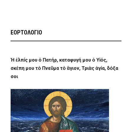
ΕΟΡΤΟΛΟΓΙΟ
Ἡ ἐλπίς μου ὁ Πατήρ, καταφυγή μου ὁ Υἱός,
σκέπη μου τὸ Πνεῦμα τὸ ἅγιον, Τριὰς ἁγία, δόξα
σοι