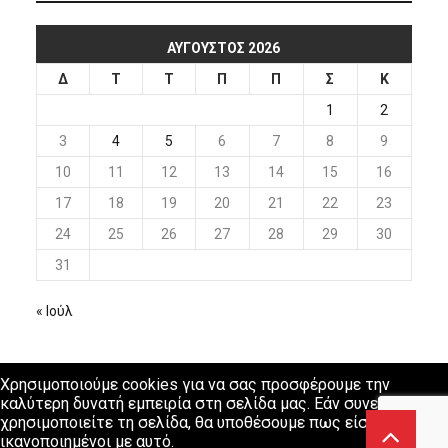
ΑΎΓΟΥΣΤΟΣ 2026
Δ
Τ
Τ
Π
Π
Σ
Κ
1
2
3
4
5
6
7
8
9
10
11
12
13
14
15
16
17
18
19
20
21
22
23
24
25
26
27
28
29
30
31
« Ιούλ
Χρησιμοποιούμε cookies για να σας προσφέρουμε την
καλύτερη δυνατή εμπειρία στη σελίδα μας. Εάν συνεχίσετε να
χρησιμοποιείτε τη σελίδα, θα υποθέσουμε πως είστε
ικανοποιημένοι με αυτό.