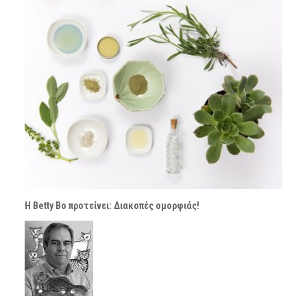
H Betty Bo προτείνει: Διακοπές ομορφιάς!