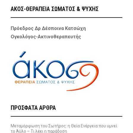
ΑΚΟΣ-ΘΕΡΑΠΕΙΑ ΣΩΜΑΤΟΣ & ΨΥΧΗΣ
Πρόεδρος Δρ Δέσποινα Κατσώχη
Ογκολόγος-Ακτινοθεραπευτής
ΠΡΌΣΦΑΤΑ ΆΡΘΡΑ
Μεταμόρφωση του Σωτήρος: η Θεία Ενέργεια που υμνεί
το Άϋλο – Τι λέει η παράδοση