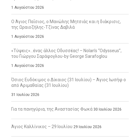
1 Αυγούστου 2026
Ο Άγιος Παΐσιος, ο Μανώλης Μητσιάς και η διάκρισις,
της Ωραιοζήλης-Τζίνας Δαβιλά
1 Αυγούστου 2026
«Τύψεις»…ένας άλλος Οδυσσέας! – Nolan’s “Odysseus”,
του Γιώργου Σαράφογλου-by George Sarafoglou
1 Αυγούστου 2026
Όσιος Ευδόκιμος ο Δίκαιος (31 Ιουλίου) – Άγιος Ιωσήφ ο
από Αριμαθαίας (31 Ιουλίου)
31 Ιουλίου 2026
Για τα πανηγύρια, της Αναστασίας Φωκά
30 Ιουλίου 2026
Άγιος Καλλίνικος – 29 Ιουλίου
29 Ιουλίου 2026