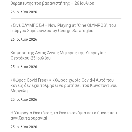
θεραπευτής του βασανιστή της – 26 Ιουλίου
26 Ιουλίου 2026
«Σινέ ΟΛΥΜΠΟΣ»! – Now Playing at “Cine OLYMPOS”, του
Γιώργου Σαράφογλου-by George Sarafoglou
26 Ιουλίου 2026
Κοίμηση της Αγίας Άννας Μητέρας της Υπεραγίας
Θεοτόκου-25 Ιουλίου
25 Ιουλίου 2026
«Χώρος Covid Free» = «Χώρος χωρίς Covid»! Αυτό που
κανείς δεν έχει τολμήσει να ρωτήσει, του Κωνσταντίνου
Μαργέλη
25 Ιουλίου 2026
Η Υπεραγία Θεοτόκος, τα Θεοτοκονύμια και ο ύμνος που
αγγίζει τα ουράνια!
25 Ιουλίου 2026