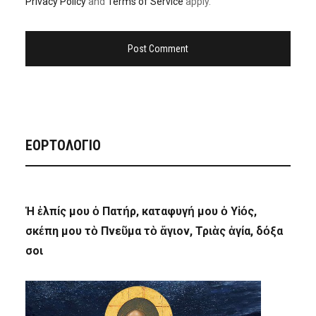
Privacy Policy
and
Terms of Service
apply.
ΕΟΡΤΟΛΟΓΙΟ
Ἡ ἐλπίς μου ὁ Πατήρ, καταφυγή μου ὁ Υἱός,
σκέπη μου τὸ Πνεῦμα τὸ ἅγιον, Τριὰς ἁγία, δόξα
σοι