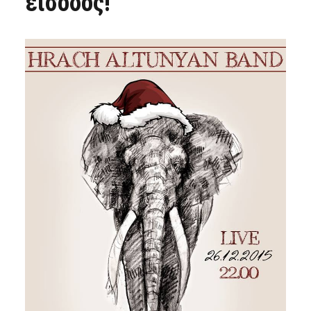
είσοδος!