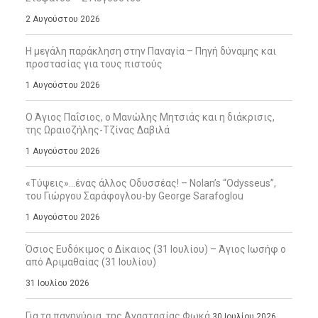
2 Αυγούστου 2026
Η μεγάλη παράκληση στην Παναγία – Πηγή δύναμης και
προστασίας για τους πιστούς
1 Αυγούστου 2026
Ο Άγιος Παΐσιος, ο Μανώλης Μητσιάς και η διάκρισις,
της Ωραιοζήλης-Τζίνας Δαβιλά
1 Αυγούστου 2026
«Τύψεις»…ένας άλλος Οδυσσέας! – Nolan’s “Odysseus”,
του Γιώργου Σαράφογλου-by George Sarafoglou
1 Αυγούστου 2026
Όσιος Ευδόκιμος ο Δίκαιος (31 Ιουλίου) – Άγιος Ιωσήφ ο
από Αριμαθαίας (31 Ιουλίου)
31 Ιουλίου 2026
Για τα πανηγύρια, της Αναστασίας Φωκά
30 Ιουλίου 2026