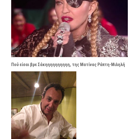
Πού είσαι βρε Σάκηηηηηηηηηη, της Ματίνας Ράπτη-Μιληλή