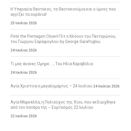
Η Υπεραγία Θεοτόκος, τα Θεοτοκονύμια και ο ύμνος που
αγγίζει τα ουράνια!
25 Ιουλίου 2026
Pete the Pentagon Clown! Πιτ ο Κλόουν του Πενταγώνου,
του Γιώργου Σαράφογλου-by George Sarafoglou
24 Ιουλίου 2026
Τι μας έκανες Όμηρε … , Του Ηλία Καραβόλια
24 Ιουλίου 2026
Αγία Χριστίνα η μεγαλομάρτυς – 24 Ιουλίου
24 Ιουλίου 2026
Αγία Μαρκέλλα, η Πολιούχος της Χίου, που εκδιώχθηκε
από τον πατέρα της – Εορτασμός 22 Ιουλίου
22 Ιουλίου 2026