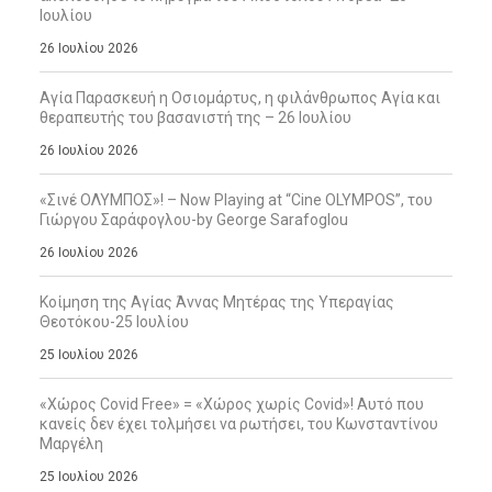
Ιουλίου
26 Ιουλίου 2026
Αγία Παρασκευή η Οσιομάρτυς, η φιλάνθρωπος Αγία και
θεραπευτής του βασανιστή της – 26 Ιουλίου
26 Ιουλίου 2026
«Σινέ ΟΛΥΜΠΟΣ»! – Now Playing at “Cine OLYMPOS”, του
Γιώργου Σαράφογλου-by George Sarafoglou
26 Ιουλίου 2026
Κοίμηση της Αγίας Άννας Μητέρας της Υπεραγίας
Θεοτόκου-25 Ιουλίου
25 Ιουλίου 2026
«Χώρος Covid Free» = «Χώρος χωρίς Covid»! Αυτό που
κανείς δεν έχει τολμήσει να ρωτήσει, του Κωνσταντίνου
Μαργέλη
25 Ιουλίου 2026