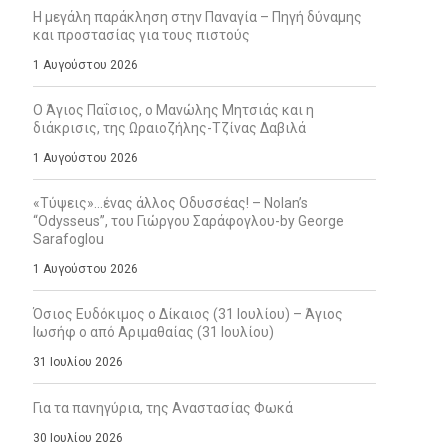
Η μεγάλη παράκληση στην Παναγία – Πηγή δύναμης
και προστασίας για τους πιστούς
1 Αυγούστου 2026
Ο Άγιος Παΐσιος, ο Μανώλης Μητσιάς και η
διάκρισις, της Ωραιοζήλης-Τζίνας Δαβιλά
1 Αυγούστου 2026
«Τύψεις»…ένας άλλος Οδυσσέας! – Nolan’s
“Odysseus”, του Γιώργου Σαράφογλου-by George
Sarafoglou
1 Αυγούστου 2026
Όσιος Ευδόκιμος ο Δίκαιος (31 Ιουλίου) – Άγιος
Ιωσήφ ο από Αριμαθαίας (31 Ιουλίου)
31 Ιουλίου 2026
Για τα πανηγύρια, της Αναστασίας Φωκά
30 Ιουλίου 2026