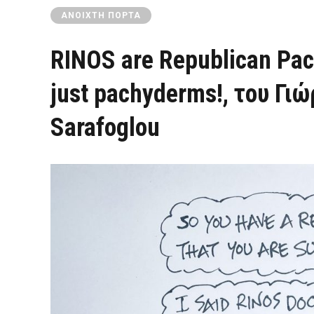
ΑΝΟΙΧΤΉ ΠΌΡΤΑ
RINOS are Republican Pa
just pachyderms!, του Γ
Sarafoglou