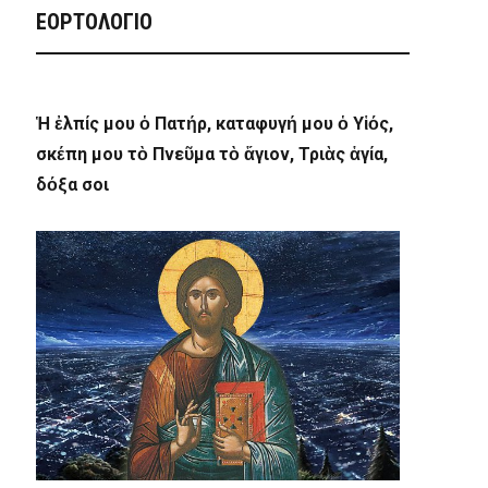
ΕΟΡΤΟΛΟΓΙΟ
Ἡ ἐλπίς μου ὁ Πατήρ, καταφυγή μου ὁ Υἱός,
σκέπη μου τὸ Πνεῦμα τὸ ἅγιον, Τριὰς ἁγία,
δόξα σοι