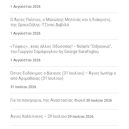
1 Αυγούστου 2026
Ο Άγιος Παΐσιος, ο Μανώλης Μητσιάς και η διάκρισις,
της Ωραιοζήλης-Τζίνας Δαβιλά
1 Αυγούστου 2026
«Τύψεις»…ένας άλλος Οδυσσέας! – Nolan’s “Odysseus”,
του Γιώργου Σαράφογλου-by George Sarafoglou
1 Αυγούστου 2026
Όσιος Ευδόκιμος ο Δίκαιος (31 Ιουλίου) – Άγιος Ιωσήφ ο
από Αριμαθαίας (31 Ιουλίου)
31 Ιουλίου 2026
Για τα πανηγύρια, της Αναστασίας Φωκά
30 Ιουλίου 2026
Άγιος Καλλίνικος – 29 Ιουλίου
29 Ιουλίου 2026