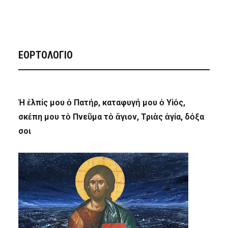
ΕΟΡΤΟΛΟΓΙΟ
Ἡ ἐλπίς μου ὁ Πατήρ, καταφυγή μου ὁ Υἱός,
σκέπη μου τὸ Πνεῦμα τὸ ἅγιον, Τριὰς ἁγία, δόξα
σοι