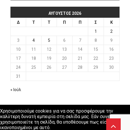
ΑΎΓΟΥΣΤΟΣ 2026
Δ
Τ
Τ
Π
Π
Σ
Κ
1
2
3
4
5
6
7
8
9
10
11
12
13
14
15
16
17
18
19
20
21
22
23
24
25
26
27
28
29
30
31
« Ιούλ
Χρησιμοποιούμε cookies για να σας προσφέρουμε την
καλύτερη δυνατή εμπειρία στη σελίδα μας. Εάν συνεχίσετε να
χρησιμοποιείτε τη σελίδα, θα υποθέσουμε πως είστε
ικανοποιημένοι με αυτό.