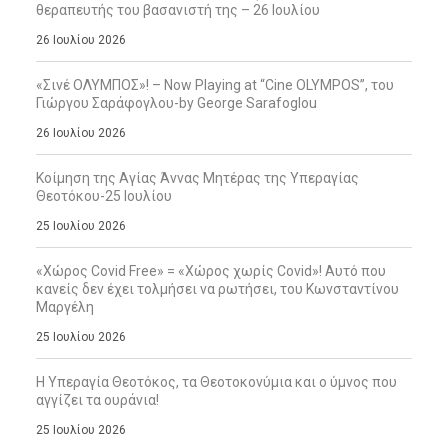
θεραπευτής του βασανιστή της – 26 Ιουλίου
26 Ιουλίου 2026
«Σινέ ΟΛΥΜΠΟΣ»! – Now Playing at “Cine OLYMPOS”, του
Γιώργου Σαράφογλου-by George Sarafoglou
26 Ιουλίου 2026
Κοίμηση της Αγίας Άννας Μητέρας της Υπεραγίας
Θεοτόκου-25 Ιουλίου
25 Ιουλίου 2026
«Χώρος Covid Free» = «Χώρος χωρίς Covid»! Αυτό που
κανείς δεν έχει τολμήσει να ρωτήσει, του Κωνσταντίνου
Μαργέλη
25 Ιουλίου 2026
Η Υπεραγία Θεοτόκος, τα Θεοτοκονύμια και ο ύμνος που
αγγίζει τα ουράνια!
25 Ιουλίου 2026