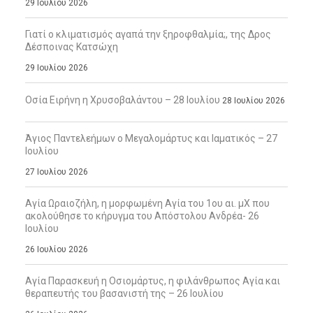
29 Ιουλίου 2026
Γιατί ο κλιματισμός αγαπά την ξηροφθαλμία;, της Δρος
Δέσποινας Κατσώχη
29 Ιουλίου 2026
Οσία Ειρήνη η Χρυσοβαλάντου – 28 Ιουλίου
28 Ιουλίου 2026
Άγιος Παντελεήμων ο Μεγαλομάρτυς και Ιαματικός – 27
Ιουλίου
27 Ιουλίου 2026
Αγία Ωραιοζήλη, η μορφωμένη Αγία του 1ου αι. μΧ που
ακολούθησε το κήρυγμα του Απόστολου Ανδρέα- 26
Ιουλίου
26 Ιουλίου 2026
Αγία Παρασκευή η Οσιομάρτυς, η φιλάνθρωπος Αγία και
θεραπευτής του βασανιστή της – 26 Ιουλίου