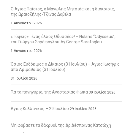
Ο Άγιος Παΐσιος, ο Μανώλης Μητσιάς και η διάκρισις,
της Ωραιοζήλης-Τζίνας Δαβιλά
1 Αυγούστου 2026
«Τύψεις»…ένας άλλος Οδυσσέας! – Nolan’s “Odysseus”,
του Γιώργου Σαράφογλου-by George Sarafoglou
1 Αυγούστου 2026
Όσιος Ευδόκιμος ο Δίκαιος (31 Ιουλίου) – Άγιος Ιωσήφ ο
από Αριμαθαίας (31 Ιουλίου)
31 Ιουλίου 2026
Για τα πανηγύρια, της Αναστασίας Φωκά
30 Ιουλίου 2026
Άγιος Καλλίνικος – 29 Ιουλίου
29 Ιουλίου 2026
Μη φοβάστε τα δάκρυα!, της Δρ Δέσποινας Κατσώχη