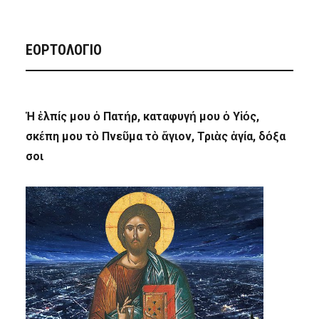
ΕΟΡΤΟΛΟΓΙΟ
Ἡ ἐλπίς μου ὁ Πατήρ, καταφυγή μου ὁ Υἱός,
σκέπη μου τὸ Πνεῦμα τὸ ἅγιον, Τριὰς ἁγία, δόξα
σοι