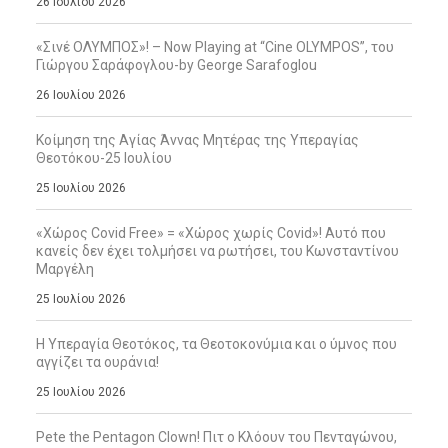
26 Ιουλίου 2026
«Σινέ ΟΛΥΜΠΟΣ»! – Now Playing at “Cine OLYMPOS”, του
Γιώργου Σαράφογλου-by George Sarafoglou
26 Ιουλίου 2026
Κοίμηση της Αγίας Άννας Μητέρας της Υπεραγίας
Θεοτόκου-25 Ιουλίου
25 Ιουλίου 2026
«Χώρος Covid Free» = «Χώρος χωρίς Covid»! Αυτό που
κανείς δεν έχει τολμήσει να ρωτήσει, του Κωνσταντίνου
Μαργέλη
25 Ιουλίου 2026
Η Υπεραγία Θεοτόκος, τα Θεοτοκονύμια και ο ύμνος που
αγγίζει τα ουράνια!
25 Ιουλίου 2026
Pete the Pentagon Clown! Πιτ ο Κλόουν του Πενταγώνου,