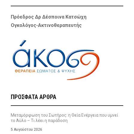
Πρόεδρος Δρ Δέσποινα Κατσώχη
Ογκολόγος-Ακτινοθεραπευτής
ΠΡΌΣΦΑΤΑ ΆΡΘΡΑ
Μεταμόρφωση του Σωτήρος: η Θεία Ενέργεια που υμνεί
το Άϋλο – Τι λέει η παράδοση
5 Αυγούστου 2026