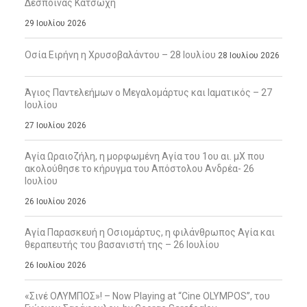
Δέσποινας Κατσώχη
29 Ιουλίου 2026
Οσία Ειρήνη η Χρυσοβαλάντου – 28 Ιουλίου
28 Ιουλίου 2026
Άγιος Παντελεήμων ο Μεγαλομάρτυς και Ιαματικός – 27
Ιουλίου
27 Ιουλίου 2026
Αγία Ωραιοζήλη, η μορφωμένη Αγία του 1ου αι. μΧ που
ακολούθησε το κήρυγμα του Απόστολου Ανδρέα- 26
Ιουλίου
26 Ιουλίου 2026
Αγία Παρασκευή η Οσιομάρτυς, η φιλάνθρωπος Αγία και
θεραπευτής του βασανιστή της – 26 Ιουλίου
26 Ιουλίου 2026
«Σινέ ΟΛΥΜΠΟΣ»! – Now Playing at “Cine OLYMPOS”, του