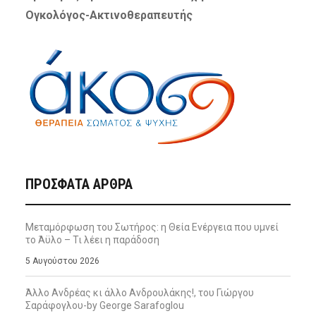
Ογκολόγος-Ακτινοθεραπευτής
ΠΡΌΣΦΑΤΑ ΆΡΘΡΑ
Μεταμόρφωση του Σωτήρος: η Θεία Ενέργεια που υμνεί
το Άϋλο – Τι λέει η παράδοση
5 Αυγούστου 2026
Άλλο Ανδρέας κι άλλο Ανδρουλάκης!, του Γιώργου
Σαράφογλου-by George Sarafoglou