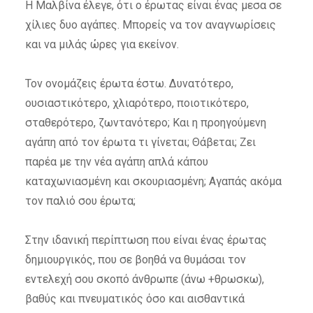
Η Μαλβίνα έλεγε, ότι ο έρωτας είναι ένας μεσα σε
χίλιες δυο αγάπες. Μπορείς να τον αναγνωρίσεις
και να μιλάς ώρες για εκείνον.
Τον ονομάζεις έρωτα έστω. Δυνατότερο,
ουσιαστικότερο, χλιαρότερο, ποιοτικότερο,
σταθερότερο, ζωντανότερο; Και η προηγούμενη
αγάπη από τον έρωτα τι γίνεται; Θάβεται; Ζει
παρέα με την νέα αγάπη απλά κάπου
καταχωνιασμένη και σκουριασμένη; Αγαπάς ακόμα
τον παλιό σου έρωτα;
Στην ιδανική περίπτωση που είναι ένας έρωτας
δημιουργικός, που σε βοηθά να θυμάσαι τον
εντελεχή σου σκοπό άνθρωπε (άνω +θρωσκω),
βαθύς και πνευματικός όσο και αισθαντικά