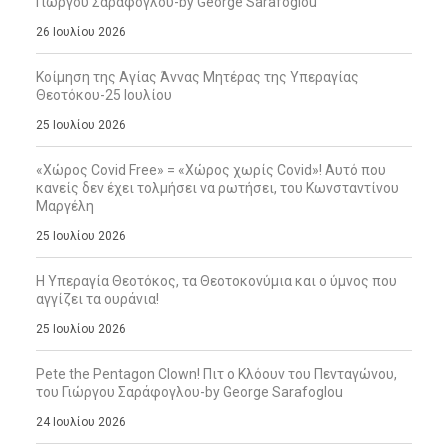
Γιώργου Σαράφογλου-by George Sarafoglou
26 Ιουλίου 2026
Κοίμηση της Αγίας Άννας Μητέρας της Υπεραγίας
Θεοτόκου-25 Ιουλίου
25 Ιουλίου 2026
«Χώρος Covid Free» = «Χώρος χωρίς Covid»! Αυτό που
κανείς δεν έχει τολμήσει να ρωτήσει, του Κωνσταντίνου
Μαργέλη
25 Ιουλίου 2026
Η Υπεραγία Θεοτόκος, τα Θεοτοκονύμια και ο ύμνος που
αγγίζει τα ουράνια!
25 Ιουλίου 2026
Pete the Pentagon Clown! Πιτ ο Κλόουν του Πενταγώνου,
του Γιώργου Σαράφογλου-by George Sarafoglou
24 Ιουλίου 2026