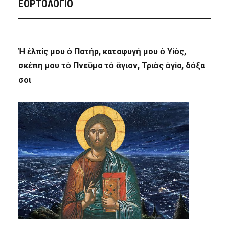
ΕΟΡΤΟΛΟΓΙΟ
Ἡ ἐλπίς μου ὁ Πατήρ, καταφυγή μου ὁ Υἱός,
σκέπη μου τὸ Πνεῦμα τὸ ἅγιον, Τριὰς ἁγία, δόξα
σοι