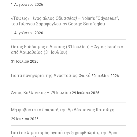
1 Αυγούστου 2026
«Τύψεις»…ένας άλλος Οδυσσέας! – Nolan’s “Odysseus”,
του Γιώργου Σαράφογλου-by George Sarafoglou
1 Αυγούστου 2026
Όσιος Ευδόκιμος ο Δίκαιος (31 Ιουλίου) – Άγιος Ιωσήφ ο
από Αριμαθαίας (31 Ιουλίου)
31 Ιουλίου 2026
Για τα πανηγύρια, της Αναστασίας Φωκά
30 Ιουλίου 2026
Άγιος Καλλίνικος – 29 Ιουλίου
29 Ιουλίου 2026
Μη φοβάστε τα δάκρυα!, της Δρ Δέσποινας Κατσώχη
29 Ιουλίου 2026
Γιατί ο κλιματισμός αγαπά την ξηροφθαλμία;, της Δρος