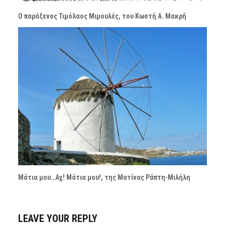
Ο παράξενος Τιμόλαος Μιμουλές, του Κωστή Α. Μακρή
Μάτια μου…Αχ! Μάτια μου!, της Ματίνας Ράπτη-Μιλήλη
LEAVE YOUR REPLY