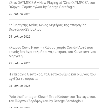
«Σινέ ΟΛΥΜΠΟΣ»! – Now Playing at “Cine OLYMPOS”, του
Γιώργου Σαράφογλου-by George Sarafoglou
26 Ιουλίου 2026
Κοίμηση της Αγίας Άννας Μητέρας της Υπεραγίας
Θεοτόκου-25 Ιουλίου
25 Ιουλίου 2026
«Χώρος Covid Free» = «Χώρος χωρίς Covid»! Αυτό που
κανείς δεν έχει τολμήσει να ρωτήσει, του Κωνσταντίνου
Μαργέλη
25 Ιουλίου 2026
Η Υπεραγία Θεοτόκος, τα Θεοτοκονύμια και ο ύμνος που
αγγίζει τα ουράνια!
25 Ιουλίου 2026
Pete the Pentagon Clown! Πιτ ο Κλόουν του Πενταγώνου,
του Γιώργου Σαράφογλου-by George Sarafoglou