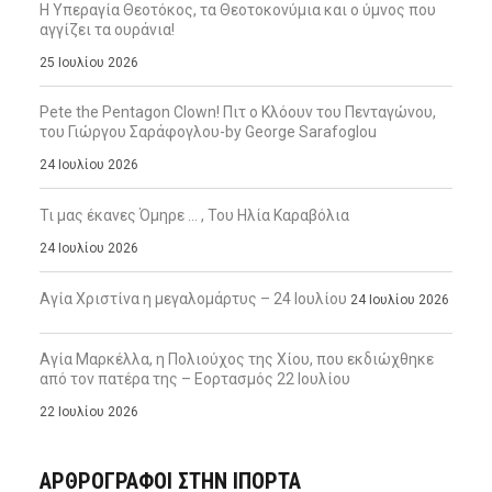
Η Υπεραγία Θεοτόκος, τα Θεοτοκονύμια και ο ύμνος που
αγγίζει τα ουράνια!
25 Ιουλίου 2026
Pete the Pentagon Clown! Πιτ ο Κλόουν του Πενταγώνου,
του Γιώργου Σαράφογλου-by George Sarafoglou
24 Ιουλίου 2026
Τι μας έκανες Όμηρε … , Του Ηλία Καραβόλια
24 Ιουλίου 2026
Αγία Χριστίνα η μεγαλομάρτυς – 24 Ιουλίου
24 Ιουλίου 2026
Αγία Μαρκέλλα, η Πολιούχος της Χίου, που εκδιώχθηκε
από τον πατέρα της – Εορτασμός 22 Ιουλίου
22 Ιουλίου 2026
ΑΡΘΡΟΓΡΑΦΟΙ ΣΤΗΝ IΠΟΡΤΑ