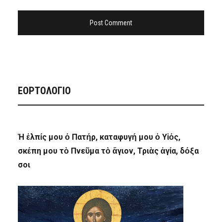
ΕΟΡΤΟΛΟΓΙΟ
Ἡ ἐλπίς μου ὁ Πατήρ, καταφυγή μου ὁ Υἱός,
σκέπη μου τὸ Πνεῦμα τὸ ἅγιον, Τριὰς ἁγία, δόξα
σοι