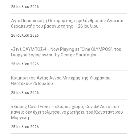
26 Ιουλίου 2026
Αγία Παρασκευή η Οσιομάρτυς, η φιλάνθρωπος Αγία και
θεραπευτής του βασανιστή της – 26 Ιουλίου
26 Ιουλίου 2026
«Σινέ ΟΛΥΜΠΟΣ»! – Now Playing at “Cine OLYMPOS”, του
Γιώργου Σαράφογλου-by George Sarafoglou
26 Ιουλίου 2026
Κοίμηση της Αγίας Άννας Μητέρας της Υπεραγίας
Θεοτόκου-25 Ιουλίου
25 Ιουλίου 2026
«Χώρος Covid Free» = «Χώρος χωρίς Covid»! Αυτό που
κανείς δεν έχει τολμήσει να ρωτήσει, του Κωνσταντίνου
Μαργέλη
25 Ιουλίου 2026