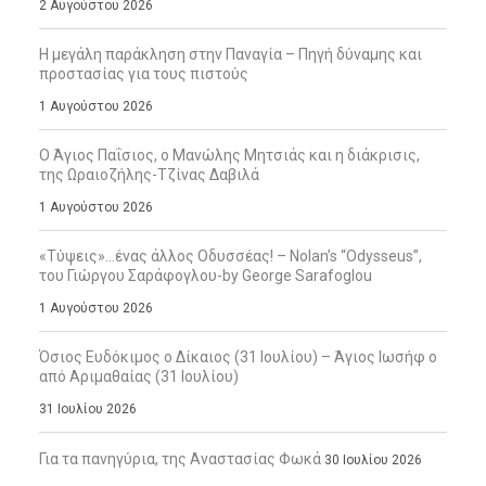
2 Αυγούστου 2026
Η μεγάλη παράκληση στην Παναγία – Πηγή δύναμης και
προστασίας για τους πιστούς
1 Αυγούστου 2026
Ο Άγιος Παΐσιος, ο Μανώλης Μητσιάς και η διάκρισις,
της Ωραιοζήλης-Τζίνας Δαβιλά
1 Αυγούστου 2026
«Τύψεις»…ένας άλλος Οδυσσέας! – Nolan’s “Odysseus”,
του Γιώργου Σαράφογλου-by George Sarafoglou
1 Αυγούστου 2026
Όσιος Ευδόκιμος ο Δίκαιος (31 Ιουλίου) – Άγιος Ιωσήφ ο
από Αριμαθαίας (31 Ιουλίου)
31 Ιουλίου 2026
Για τα πανηγύρια, της Αναστασίας Φωκά
30 Ιουλίου 2026