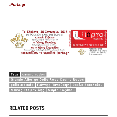
iPorta.gr
Tags
casino rodos
Grande Albergo Delle Rose Casino Rodos
polis art cafe
Γιάννης Πανούσης
θεκλα βασιλείου
Μάνος Στεφανίδης
Μαρία Κοζάκου
RELATED POSTS