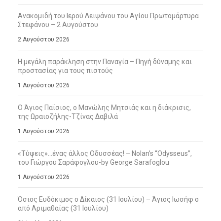
Ανακομιδή του Ιερού Λειψάνου του Αγίου Πρωτομάρτυρα
Στεφάνου – 2 Αυγούστου
2 Αυγούστου 2026
Η μεγάλη παράκληση στην Παναγία – Πηγή δύναμης και
προστασίας για τους πιστούς
1 Αυγούστου 2026
Ο Άγιος Παΐσιος, ο Μανώλης Μητσιάς και η διάκρισις,
της Ωραιοζήλης-Τζίνας Δαβιλά
1 Αυγούστου 2026
«Τύψεις»…ένας άλλος Οδυσσέας! – Nolan’s “Odysseus”,
του Γιώργου Σαράφογλου-by George Sarafoglou
1 Αυγούστου 2026
Όσιος Ευδόκιμος ο Δίκαιος (31 Ιουλίου) – Άγιος Ιωσήφ ο
από Αριμαθαίας (31 Ιουλίου)