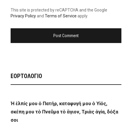
This site is protected by reCAPTCHA and the Google
Privacy Policy
and
Terms of Service
apply.
ΕΟΡΤΟΛΟΓΙΟ
Ἡ ἐλπίς μου ὁ Πατήρ, καταφυγή μου ὁ Υἱός,
σκέπη μου τὸ Πνεῦμα τὸ ἅγιον, Τριὰς ἁγία, δόξα
σοι