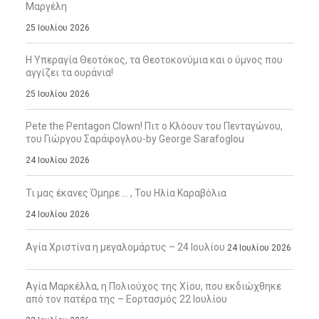
Μαργέλη
25 Ιουλίου 2026
Η Υπεραγία Θεοτόκος, τα Θεοτοκονύμια και ο ύμνος που
αγγίζει τα ουράνια!
25 Ιουλίου 2026
Pete the Pentagon Clown! Πιτ ο Κλόουν του Πενταγώνου,
του Γιώργου Σαράφογλου-by George Sarafoglou
24 Ιουλίου 2026
Τι μας έκανες Όμηρε … , Του Ηλία Καραβόλια
24 Ιουλίου 2026
Αγία Χριστίνα η μεγαλομάρτυς – 24 Ιουλίου
24 Ιουλίου 2026
Αγία Μαρκέλλα, η Πολιούχος της Χίου, που εκδιώχθηκε
από τον πατέρα της – Εορτασμός 22 Ιουλίου