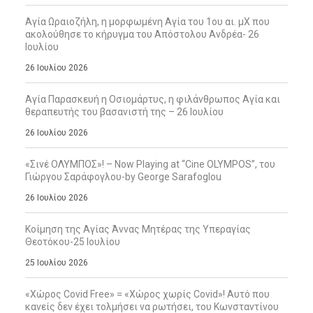
Αγία Ωραιοζήλη, η μορφωμένη Αγία του 1ου αι. μΧ που
ακολούθησε το κήρυγμα του Απόστολου Ανδρέα- 26
Ιουλίου
26 Ιουλίου 2026
Αγία Παρασκευή η Οσιομάρτυς, η φιλάνθρωπος Αγία και
θεραπευτής του βασανιστή της – 26 Ιουλίου
26 Ιουλίου 2026
«Σινέ ΟΛΥΜΠΟΣ»! – Now Playing at “Cine OLYMPOS”, του
Γιώργου Σαράφογλου-by George Sarafoglou
26 Ιουλίου 2026
Κοίμηση της Αγίας Άννας Μητέρας της Υπεραγίας
Θεοτόκου-25 Ιουλίου
25 Ιουλίου 2026
«Χώρος Covid Free» = «Χώρος χωρίς Covid»! Αυτό που
κανείς δεν έχει τολμήσει να ρωτήσει, του Κωνσταντίνου