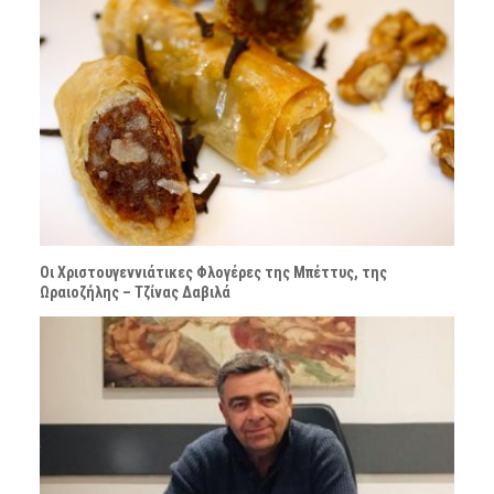
Οι Χριστουγεννιάτικες Φλογέρες της Μπέττυς, της
Ωραιοζήλης – Τζίνας Δαβιλά