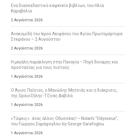
Ενα διασκεδαστικό καφενείο βιβλίων, του Ηλία
Καραβόλια
2 Αυγούστου 2026
Ανακομιδή του Ιερού Λειψάνου του Αγίου Πρωτομάρτυρα
Στεφάνου – 2 Αυγούστου
2 Αυγούστου 2026
Η μεγάλη παράκληση στην Παναγία – Πηγή δύναμης και
προστασίας για τους πιστούς
1 Αυγούστου 2026
Ο Άγιος Παΐσιος, ο Μανώλης Μητσιάς και η διάκρισις,
της Ωραιοζήλης-Τζίνας Δαβιλά
1 Αυγούστου 2026
«Τύψεις»…ένας άλλος Οδυσσέας! – Nolan’s “Odysseus”,
του Γιώργου Σαράφογλου-by George Sarafoglou
1 Αυγούστου 2026