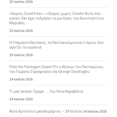
25 Ιουλίου 2026
«Χώρος Covid Free» = «Χώρος χωρίς Covid»! Αυτό που
κανείς δεν έχει τολμήσει να ρωτήσει, του Κωνσταντίνου
Μαργέλη
25 Ιουλίου 2026
Η Υπεραγία Θεοτόκος, τα Θεοτοκονύμια και ο ύμνος που
αγγίζει τα ουράνια!
25 Ιουλίου 2026
Pete the Pentagon Clown! Πιτ ο Κλόουν του Πενταγώνου,
του Γιώργου Σαράφογλου-by George Sarafoglou
24 Ιουλίου 2026
Τι μας έκανες Όμηρε … , Του Ηλία Καραβόλια
24 Ιουλίου 2026
Αγία Χριστίνα η μεγαλομάρτυς – 24 Ιουλίου
24 Ιουλίου 2026