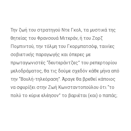
Την ζωή του στρατηγού Ντε Γκολ, τα μυστικά της
θητείας του Φρανσουά Μιτεράν, ή του Ζορζ
Πομπιντού, την τόλμη του Γκορμπατσόφ, ταινίες
σοβιετικής παραγωγής και όπερες με
πρωταγωνιστές “δευτεράντζες” του ρεπερτορίου
μελοδράματος, θα τις δούμε σχεδόν κάθε μήνα από
την “Βουλή-τηλεόραση”. Άραγε θα βρεθεί κάποιος
να σφυρίξει στην Ζωή Κωνσταντοπούλου ότι “το
πολύ το κύριε ελέησον” το βαριέται (και) ο παπάς;