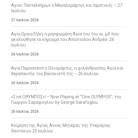
Άγιος Παντελεήμων ο Μεγαλομάρτυς και Ιαματικός – 27
Ιουλίου
27 Ιουλίου 2026
Αγία Ωραιοζήλη, η μορφωμένη Αγία του 1ου αι. μΧ που
ακολούθησε το κήρυγμα του Απόστολου Ανδρέα- 26
Ιουλίου
26 Ιουλίου 2026
Αγία Παρασκευή η Οσιομάρτυς, η φιλάνθρωπος Αγία και
θεραπευτής του βασανιστή της – 26 Ιουλίου
26 Ιουλίου 2026
«Σινέ ΟΛΥΜΠΟΣ»! – Now Playing at “Cine OLYMPOS”, του
Γιώργου Σαράφογλου-by George Sarafoglou
26 Ιουλίου 2026
Κοίμηση της Αγίας Άννας Μητέρας της Υπεραγίας
Θεοτόκου-25 Ιουλίου