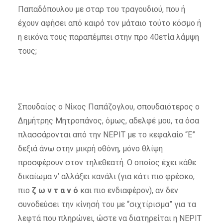
Παπαδόπουλου με σταρ του τραγουδιού, που ή
έχουν αφήσει από καιρό τον μάταιο τούτο κόσμο ή
η εικόνα τους παραπέμπει στην προ 40ετία λάμψη
τους;
Σπουδαίος ο Νίκος Παπάζογλου, σπουδαιότερος ο
Δημήτρης Μητροπάνος, όμως, αδελφέ μου, τα όσα
πλασσάρονται από την ΝΕΡΙΤ με το κεφαλαίο “Ε”
δεξιά άνω στην μικρή οθόνη, μόνο θλίψη
προσφέρουν στον τηλεθεατή. Ο οποίος έχει κάθε
δικαίωμα ν’ αλλάξει κανάλι (για κάτι πιο φρέσκο,
πιο
ζ ω ν τ α ν ό
και πιο ενδιαφέρον), αν δεν
συνοδεύσει την κίνησή του με “σιχτίρισμα” για τα
λεφτά που πληρώνει, ώστε να διατηρείται η ΝΕΡΙΤ