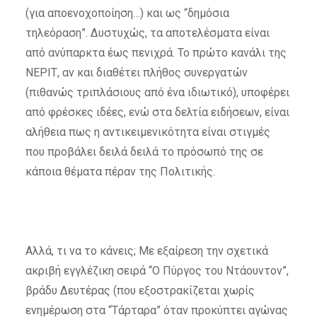
(για αποενοχοποίηση…) και ως “δημόσια
τηλεόραση”. Δυστυχώς, τα αποτελέσματα είναι
από ανύπαρκτα έως πενιχρά. Το πρώτο κανάλι της
ΝΕΡΙΤ, αν και διαθέτει πλήθος συνεργατών
(πιθανώς τριπλάσιους από ένα ιδιωτικό), υποφέρει
από φρέσκες ιδέες, ενώ στα δελτία ειδήσεων, είναι
αλήθεια πως η αντικειμενικότητα είναι στιγμές
που προβάλει δειλά δειλά το πρόσωπό της σε
κάποια θέματα πέραν της Πολιτικής.
Αλλά, τι να το κάνεις; Με εξαίρεση την σχετικά
ακριβή εγγλέζικη σειρά “Ο Πύργος του Ντάουντον”,
βράδυ Δευτέρας (που εξοστρακίζεται χωρίς
ενημέρωση στα “Τάρταρα” όταν προκύπτει αγώνας