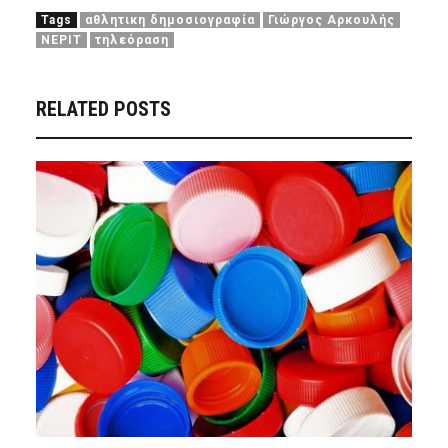
Tags
αθλητικη δημοσιογραφία
Γιώργος Αρκουλής
ΝΕΡΙΤ
τηλεόραση
RELATED POSTS