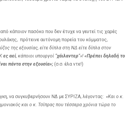
 από κάποιον πασόκο που δεν έτυχε να γευτεί τις χαρές
ρουλάκης, πρότεινε αυτόνομη πορεία του κόμματος,
ύζος της εξουσίας, είτε δίπλα στη ΝΔ είτε δίπλα στον
ΟΚ
ες αεί
, κάποιοι υπουργοί “
χάιλαντερ
“»!
«Πρέπει δηλαδή το
ναι πάντα στην εξουσία»;
(σ.σ. έλα ντε!)
άγκη, να συγκυβερνήσουν ΝΔ με ΣΥΡΙΖΑ, λέγοντας:
«Και ο κ.
μονιακός και ο κ. Τσίπρας που τέσσερα χρόνια τώρα το