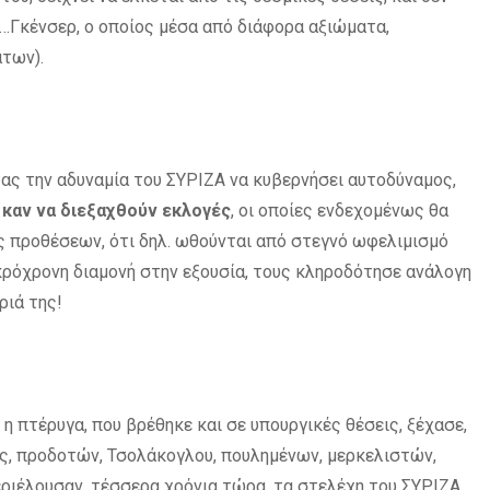
 …Γκένσερ, ο οποίος μέσα από διάφορα αξιώματα,
των).
ας την αδυναμία του ΣΥΡΙΖΑ να κυβερνήσει αυτοδύναμος,
 καν να διεξαχθούν εκλογές
, οι οποίες ενδεχομένως θα
ες προθέσεων, ότι δηλ. ωθούνται από στεγνό ωφελιμισμό
ρόχρονη διαμονή στην εξουσία, τους κληροδότησε ανάλογη
ριά της!
η πτέρυγα, που βρέθηκε και σε υπουργικές θέσεις, ξέχασε,
ς, προδοτών, Τσολάκογλου, πουλημένων, μερκελιστών,
εριέλουσαν, τέσσερα χρόνια τώρα, τα στελέχη του ΣΥΡΙΖΑ.