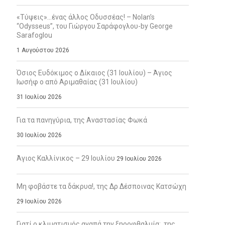
«Τύψεις»…ένας άλλος Οδυσσέας! – Nolan’s
“Odysseus”, του Γιώργου Σαράφογλου-by George
Sarafoglou
1 Αυγούστου 2026
Όσιος Ευδόκιμος ο Δίκαιος (31 Ιουλίου) – Άγιος
Ιωσήφ ο από Αριμαθαίας (31 Ιουλίου)
31 Ιουλίου 2026
Για τα πανηγύρια, της Αναστασίας Φωκά
30 Ιουλίου 2026
Άγιος Καλλίνικος – 29 Ιουλίου
29 Ιουλίου 2026
Μη φοβάστε τα δάκρυα!, της Δρ Δέσποινας Κατσώχη
29 Ιουλίου 2026
Γιατί ο κλιματισμός αγαπά την ξηροφθαλμία;, της