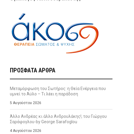
ΠΡΌΣΦΑΤΑ ΆΡΘΡΑ
Μεταμόρφωση του Σωτήρος: η Θεία Ενέργεια που
υμνεί το Άϋλο – Τι λέει η παράδοση
5 Αυγούστου 2026
Άλλο Ανδρέας κι άλλο Ανδρουλάκης!, του Γιώργου
Σαράφογλου-by George Sarafoglou
4 Αυγούστου 2026