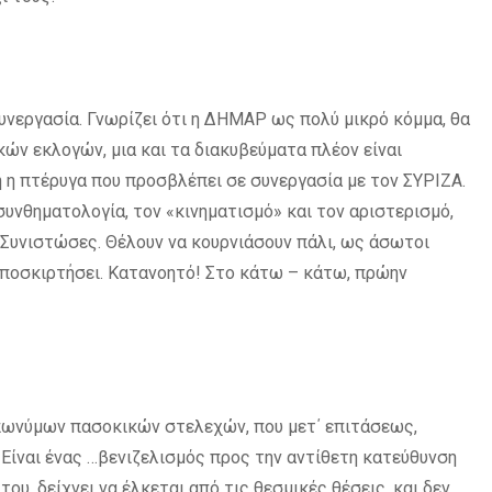
υνεργασία. Γνωρίζει ότι η ΔΗΜΑΡ ως πολύ μικρό κόμμα, θα
ν εκλογών, μια και τα διακυβεύματα πλέον είναι
η η πτέρυγα που προσβλέπει σε συνεργασία με τον ΣΥΡΙΖΑ.
συνθηματολογία, τον «κινηματισμό» και τον αριστερισμό,
 Συνιστώσες. Θέλουν να κουρνιάσουν πάλι, ως άσωτοι
 αποσκιρτήσει. Κατανοητό! Στο κάτω – κάτω, πρώην
επωνύμων πασοκικών στελεχών, που μετ΄ επιτάσεως,
 Είναι ένας …βενιζελισμός προς την αντίθετη κατεύθυνση
ου, δείχνει να έλκεται από τις θεσμικές θέσεις, και δεν