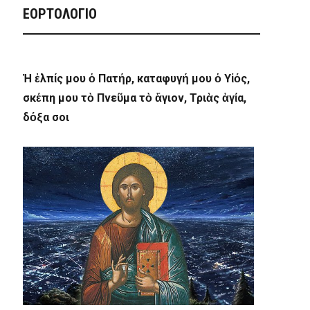
ΕΟΡΤΟΛΟΓΙΟ
Ἡ ἐλπίς μου ὁ Πατήρ, καταφυγή μου ὁ Υἱός,
σκέπη μου τὸ Πνεῦμα τὸ ἅγιον, Τριὰς ἁγία,
δόξα σοι