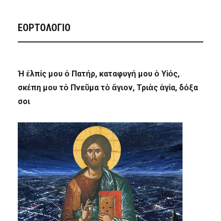
ΕΟΡΤΟΛΟΓΙΟ
Ἡ ἐλπίς μου ὁ Πατήρ, καταφυγή μου ὁ Υἱός,
σκέπη μου τὸ Πνεῦμα τὸ ἅγιον, Τριὰς ἁγία, δόξα
σοι