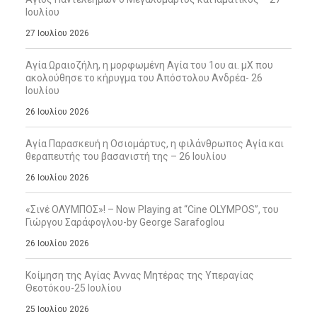
Ιουλίου
27 Ιουλίου 2026
Αγία Ωραιοζήλη, η μορφωμένη Αγία του 1ου αι. μΧ που
ακολούθησε το κήρυγμα του Απόστολου Ανδρέα- 26
Ιουλίου
26 Ιουλίου 2026
Αγία Παρασκευή η Οσιομάρτυς, η φιλάνθρωπος Αγία και
θεραπευτής του βασανιστή της – 26 Ιουλίου
26 Ιουλίου 2026
«Σινέ ΟΛΥΜΠΟΣ»! – Now Playing at “Cine OLYMPOS”, του
Γιώργου Σαράφογλου-by George Sarafoglou
26 Ιουλίου 2026
Κοίμηση της Αγίας Άννας Μητέρας της Υπεραγίας
Θεοτόκου-25 Ιουλίου
25 Ιουλίου 2026