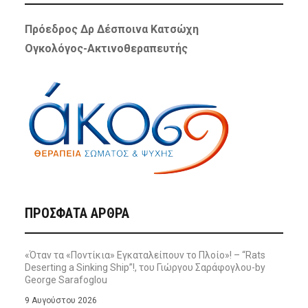
Πρόεδρος Δρ Δέσποινα Κατσώχη
Ογκολόγος-Ακτινοθεραπευτής
ΠΡΌΣΦΑΤΑ ΆΡΘΡΑ
«Όταν τα «Ποντίκια» Εγκαταλείπουν το Πλοίο»! – “Rats
Deserting a Sinking Ship”!, του Γιώργου Σαράφογλου-by
George Sarafoglou
9 Αυγούστου 2026