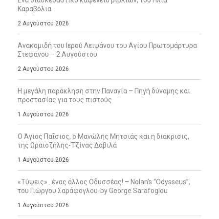
Καραβόλια
2 Αυγούστου 2026
Ανακομιδή του Ιερού Λειψάνου του Αγίου Πρωτομάρτυρα
Στεφάνου – 2 Αυγούστου
2 Αυγούστου 2026
Η μεγάλη παράκληση στην Παναγία – Πηγή δύναμης και
προστασίας για τους πιστούς
1 Αυγούστου 2026
Ο Άγιος Παΐσιος, ο Μανώλης Μητσιάς και η διάκρισις,
της Ωραιοζήλης-Τζίνας Δαβιλά
1 Αυγούστου 2026
«Τύψεις»…ένας άλλος Οδυσσέας! – Nolan’s “Odysseus”,
του Γιώργου Σαράφογλου-by George Sarafoglou
1 Αυγούστου 2026