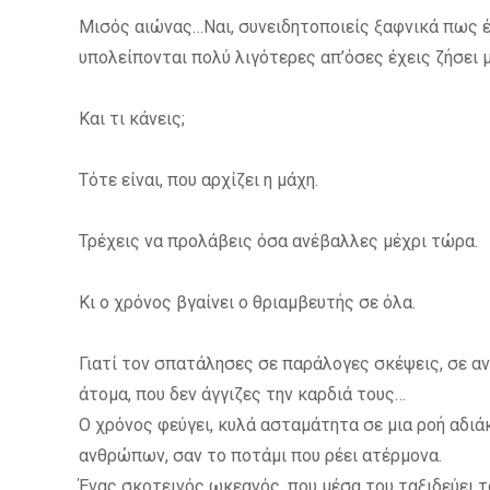
Μισός αιώνας…Ναι, συνειδητοποιείς ξαφνικά πως έ
υπολείπονται πoλύ λιγότερες απ’όσες έχεις ζήσει
Και τι κάνεις;
Τότε είναι, που αρχίζει η μάχη.
Τρέχεις να προλάβεις όσα ανέβαλλες μέχρι τώρα.
Κι ο χρόνος βγαίνει ο θριαμβευτής σε όλα.
Γιατί τον σπατάλησες σε παράλογες σκέψεις, σε α
άτομα, που δεν άγγιζες την καρδιά τους…
Ο χρόνος φεύγει, κυλά ασταμάτητα σε μια ροή αδιά
ανθρώπων, σαν το ποτάμι που ρέει ατέρμονα.
Ένας σκοτεινός ωκεανός, που μέσα του ταξιδεύει το