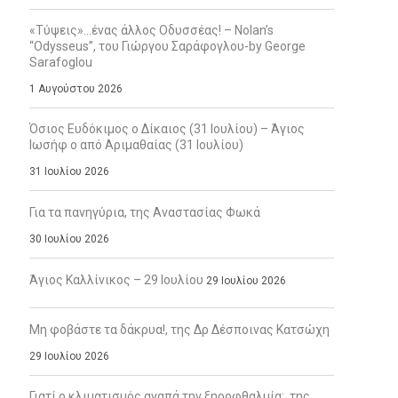
«Τύψεις»…ένας άλλος Οδυσσέας! – Nolan’s
“Odysseus”, του Γιώργου Σαράφογλου-by George
Sarafoglou
1 Αυγούστου 2026
Όσιος Ευδόκιμος ο Δίκαιος (31 Ιουλίου) – Άγιος
Ιωσήφ ο από Αριμαθαίας (31 Ιουλίου)
31 Ιουλίου 2026
Για τα πανηγύρια, της Αναστασίας Φωκά
30 Ιουλίου 2026
Άγιος Καλλίνικος – 29 Ιουλίου
29 Ιουλίου 2026
Μη φοβάστε τα δάκρυα!, της Δρ Δέσποινας Κατσώχη
29 Ιουλίου 2026
Γιατί ο κλιματισμός αγαπά την ξηροφθαλμία;, της