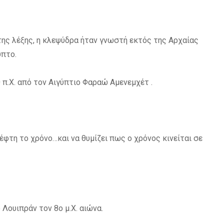
της λέξης, η κλεψύδρα ήταν γνωστή εκτός της Αρχαίας
υπτο.
π.Χ. από τον Αιγύπτιο Φαραώ Αμενεμχέτ .
έφτη το χρόνο…και να θυμίζει πως ο χρόνος κινείται σε
Λουιπράν τον 8ο μ.Χ. αιώνα.