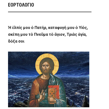
ΕΟΡΤΟΛΟΓΙΟ
Ἡ ἐλπίς μου ὁ Πατήρ, καταφυγή μου ὁ Υἱός,
σκέπη μου τὸ Πνεῦμα τὸ ἅγιον, Τριὰς ἁγία,
δόξα σοι