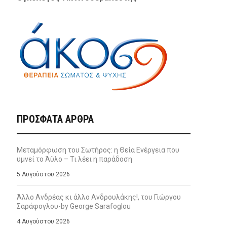
ΠΡΌΣΦΑΤΑ ΆΡΘΡΑ
Μεταμόρφωση του Σωτήρος: η Θεία Ενέργεια που
υμνεί το Άϋλο – Τι λέει η παράδοση
5 Αυγούστου 2026
Άλλο Ανδρέας κι άλλο Ανδρουλάκης!, του Γιώργου
Σαράφογλου-by George Sarafoglou
4 Αυγούστου 2026